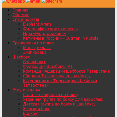
Главная
Обо мне
Спецпроекты
Elephant Arena
Философия спорта и бокса
Игра «Мордобойния»
Катмены в России — Cutman in Russia
Тренировки по боксу
Мастер-класс
Экипировка
Шахбокс
О шахбоксе
Федерация Шахбокса РТ
Команда Федерации шахбокса Татарстана
Сборная Татарстана по шахбоксу
Вступление в «Федерацию Шахбокса
Татарстана»
Услуги и цены
Сплит-тренировка по боксу
Утренняя группа по боксу для взрослых
Детская группа по боксу и шахбоксу
Женский бокс
Воркаут