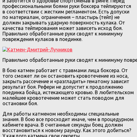
и заботится о здоровье спортсменав в ринге. Перед
профессиональными боями руки боксера тейпируются
в соответствии с жестким регламентом. Есть допуски
по материалам, ограничения – пластырь (тейп) не
должен закрывать ударную поверхность кулака. От
качества тейпирования может зависеть исход боя.
Правильно обработанные руки сводят к минимуму
повреждения кулаков в поединке.
Правильно обработанные руки сводят к минимуму повре
В бою катмен работает с травмами лица боксера. От
того сможет ли он остановить кровотечение из носа,
закрыть рассечение и «разгладить» гематому зависит
результат боя. Рефери не допустит к продолжению
поединка бойца, истекающего кровью. В любительском
малейшее кровотечение может стать поводом для
остановки боя.
Для работы катменом необходимы специальные
знания. В бою все просходит иначе, чем в процедурном
кабинете врача. В считанные секунды боец должен
восстановиться к новому раунду. Как этого добиться?
У каждого катмена свои секреты.