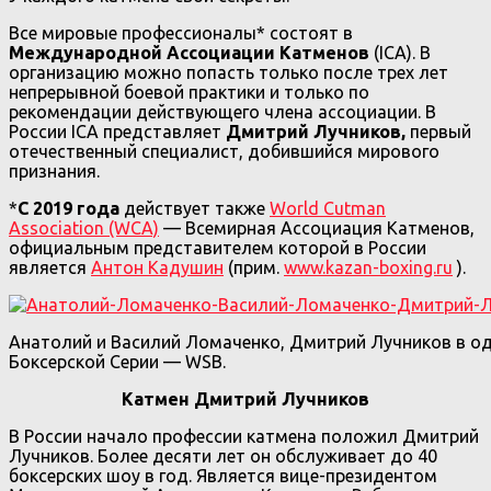
Все мировые профессионалы* состоят в
Международной Ассоциации Катменов
(ICA). В
организацию можно попасть только после трех лет
непрерывной боевой практики и только по
рекомендации действующего члена ассоциации. В
России ICA представляет
Дмитрий Лучников,
первый
отечественный специалист, добившийся мирового
признания.
*
С 2019 года
действует также
World Cutman
Association (WCA)
— Всемирная Ассоциация Катменов,
официальным представителем которой в России
является
Антон Кадушин
(прим.
www.kazan-boxing.ru
).
Анатолий и Василий Ломаченко, Дмитрий Лучников в од
Боксерской Серии — WSB.
Катмен Дмитрий Лучников
В России начало профессии катмена положил Дмитрий
Лучников. Более десяти лет он обслуживает до 40
боксерских шоу в год. Является вице-президентом