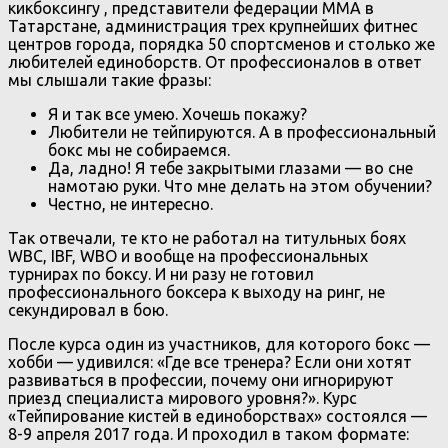
кикбоксингу , представители федерации ММА в
Татарстане, администрация трех крупнейших фитнес
центров города, порядка 50 спортсменов и столько же
любителей единоборств. От профессионалов в ответ
мы слышали такие фразы:
Я и так все умею. Хочешь покажу?
Любители не тейпируются. А в профессиональный
бокс мы не собираемся.
Да, ладно! Я тебе закрытыми глазами — во сне
намотаю руки. Что мне делать на этом обучении?
Честно, не интересно.
Так отвечали, те кто не работал на титульных боях
WBC, IBF, WBO и вообще на профессиональных
турнирах по боксу. И ни разу не готовил
профессионального боксера к выходу на ринг, не
секундировал в бою.
После курса один из участников, для которого бокс —
хобби — удивился: «Где все тренера? Если они хотят
развиваться в профессии, почему они игнорируют
приезд специалиста мирового уровня?». Курс
«Тейпирование кистей в единоборствах» состоялся —
8-9 апреля 2017 года. И проходил в таком формате: