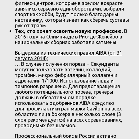
фитнес-центров, которые в зрелом возрасте
занялись серьезно единоборствами, выбрали
спорт как хобби, будут только благодарны
наставнику, который знает как сберечь суставы
рук от травм.
Тех, кто хочет освоить новую профессию.
В
2016 году на Олимпиаде в Рио-де-Женейро в
национальных сборнах работали катмены:
Выдержка из технических правил AIBA (от 31
августа 2014):
… В случае получения пореза – Секунданты
могут использовать вазелин, коллодий,
тромбин, микро фибриллярный коллаген и
адреналин 1/1000. Использование льда и
тампонов разрешено. Для предотвращения
любого потенциального пореза, тренеры
должны в обязательном порядке
использовать одобренное AIBA средство
для профилактики ран марки Cavilon на всех
областях лица боксера в несколько слоев (3
слоя рекомендуется) на всех соревнованиях,
проводимых без шлемов.
Профессиональный бокс в России активно