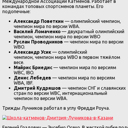
Международной Ассоциации Катменов. Работает в
командах топовых спортсменов планеты. Его
подопечные:
Александр Поветкин
— олимпийский чемпион,
чемпион мира по версии WBA.
Василий Ломаченко
— двукратный олимпийский
чемпион, чемпион мира по версии WBO
Руслан Проводников
— чемпион мира по версии
WBO.
Александр Усик
— олимпийский
чемпион, чемпион мира WBO в первом тяжёлом
весе.
Майрис Бриедис
— чемпион мира по версиям
WBC, IBO.
Денис Лебедев
— чемпион мира по версиям
WBA, IBF.
Дмитрий Кудряшов
— чемпион СНГ и славянских
стран по версии WBC, интернациональный
чемпион по версии WBA.
Трижды Лучников работал в углу Фредди Роуча.
Евгений Градович — Эусебио Осехо. В жесткой рубке п