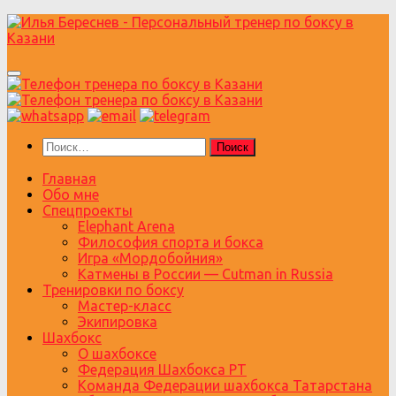
Перейти
к
содержимому
Найти:
Главная
Обо мне
Спецпроекты
Elephant Arena
Философия спорта и бокса
Игра «Мордобойния»
Катмены в России — Cutman in Russia
Тренировки по боксу
Мастер-класс
Экипировка
Шахбокс
О шахбоксе
Федерация Шахбокса РТ
Команда Федерации шахбокса Татарстана