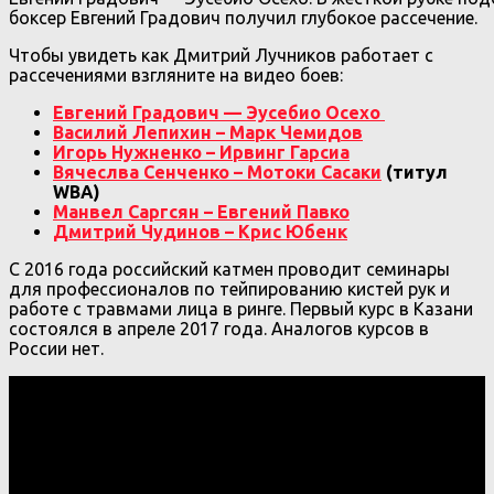
боксер Евгений Градович получил глубокое рассечение.
Чтобы увидеть как Дмитрий Лучников работает с
рассечениями взгляните на видео боев:
Евгений Градович — Эусебио Осехо
Василий Лепихин – Марк Чемидов
Игорь Нужненко – Ирвинг Гарсиа
Вячеслва Сенченко – Мотоки Сасаки
(титул
WBA)
Манвел Саргсян – Евгений Павко
Дмитрий Чудинов – Крис Юбенк
С 2016 года российский катмен проводит семинары
для профессионалов по тейпированию кистей рук и
работе с травмами лица в ринге. Первый курс в Казани
состоялся в апреле 2017 года. Аналогов курсов в
России нет.