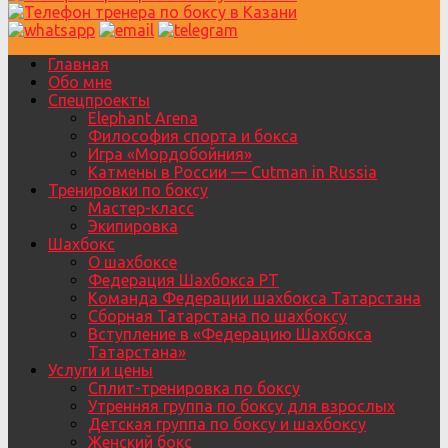
Главная
Обо мне
Спецпроекты
Elephant Arena
Философия спорта и бокса
Игра «Мордобойния»
Катмены в России — Cutman in Russia
Тренировки по боксу
Мастер-класс
Экипировка
Шахбокс
О шахбоксе
Федерация Шахбокса РТ
Команда Федерации шахбокса Татарстана
Сборная Татарстана по шахбоксу
Вступление в «Федерацию Шахбокса
Татарстана»
Услуги и цены
Сплит-тренировка по боксу
Утренняя группа по боксу для взрослых
Детская группа по боксу и шахбоксу
Женский бокс