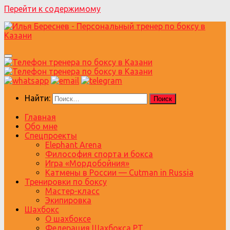
Перейти к содержимому
Найти:
Главная
Обо мне
Спецпроекты
Elephant Arena
Философия спорта и бокса
Игра «Мордобойния»
Катмены в России — Cutman in Russia
Тренировки по боксу
Мастер-класс
Экипировка
Шахбокс
О шахбоксе
Федерация Шахбокса РТ