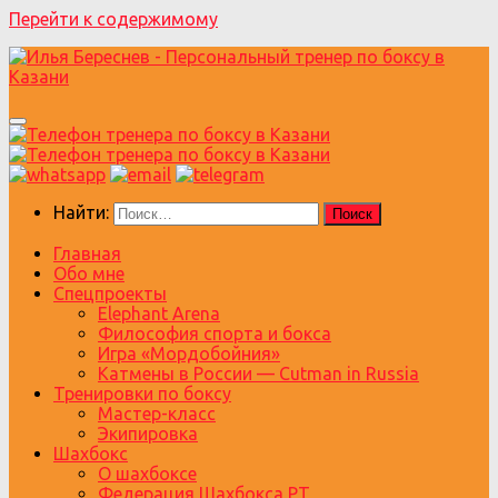
Перейти к содержимому
Найти:
Главная
Обо мне
Спецпроекты
Elephant Arena
Философия спорта и бокса
Игра «Мордобойния»
Катмены в России — Cutman in Russia
Тренировки по боксу
Мастер-класс
Экипировка
Шахбокс
О шахбоксе
Федерация Шахбокса РТ