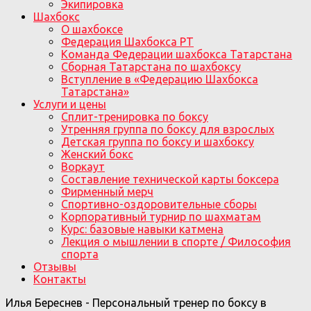
Экипировка
Шахбокс
О шахбоксе
Федерация Шахбокса РТ
Команда Федерации шахбокса Татарстана
Сборная Татарстана по шахбоксу
Вступление в «Федерацию Шахбокса
Татарстана»
Услуги и цены
Сплит-тренировка по боксу
Утренняя группа по боксу для взрослых
Детская группа по боксу и шахбоксу
Женский бокс
Воркаут
Составление технической карты боксера
Фирменный мерч
Спортивно-оздоровительные сборы
Корпоративный турнир по шахматам
Курс: базовые навыки катмена
Лекция о мышлении в спорте / Философия
спорта
Отзывы
Контакты
Илья Береснев - Персональный тренер по боксу в