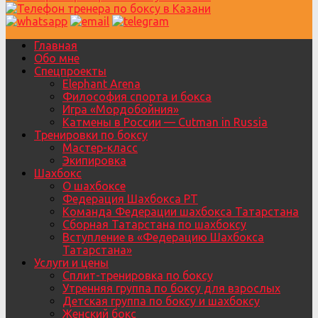
Главная
Обо мне
Спецпроекты
Elephant Arena
Философия спорта и бокса
Игра «Мордобойния»
Катмены в России — Cutman in Russia
Тренировки по боксу
Мастер-класс
Экипировка
Шахбокс
О шахбоксе
Федерация Шахбокса РТ
Команда Федерации шахбокса Татарстана
Сборная Татарстана по шахбоксу
Вступление в «Федерацию Шахбокса
Татарстана»
Услуги и цены
Сплит-тренировка по боксу
Утренняя группа по боксу для взрослых
Детская группа по боксу и шахбоксу
Женский бокс