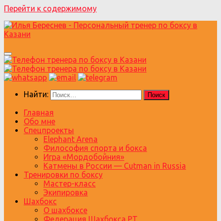
Перейти к содержимому
Найти:
Главная
Обо мне
Спецпроекты
Elephant Arena
Философия спорта и бокса
Игра «Мордобойния»
Катмены в России — Cutman in Russia
Тренировки по боксу
Мастер-класс
Экипировка
Шахбокс
О шахбоксе
Федерация Шахбокса РТ