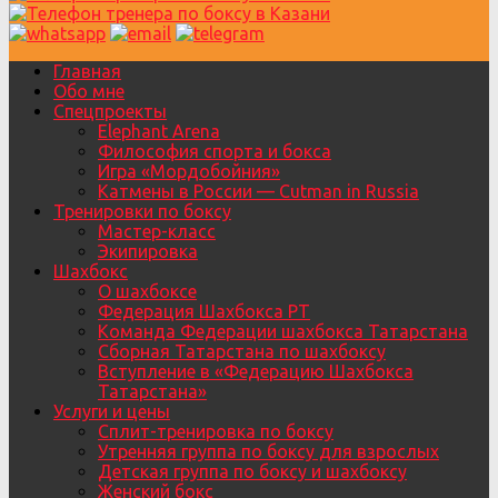
Главная
Обо мне
Спецпроекты
Elephant Arena
Философия спорта и бокса
Игра «Мордобойния»
Катмены в России — Cutman in Russia
Тренировки по боксу
Мастер-класс
Экипировка
Шахбокс
О шахбоксе
Федерация Шахбокса РТ
Команда Федерации шахбокса Татарстана
Сборная Татарстана по шахбоксу
Вступление в «Федерацию Шахбокса
Татарстана»
Услуги и цены
Сплит-тренировка по боксу
Утренняя группа по боксу для взрослых
Детская группа по боксу и шахбоксу
Женский бокс