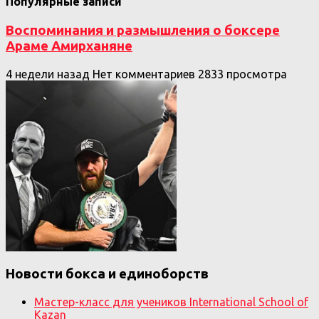
Популярные записи
Воспоминания и размышления о боксере
Араме Амирханяне
4 недели назад
Нет комментариев
2833 просмотра
Новости бокса и единоборств
Мастер-класс для учеников International School of
Kazan