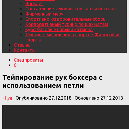
Воркаут
Составление технической карты боксера
Фирменный мерч
Спортивно-оздоровительные сборы
Корпоративный турнир по шахматам
Курс: базовые навыки катмена
Лекция о мышлении в спорте / Философия
спорта
Отзывы
Контакты
Спецпроекты
0
Тейпирование рук боксера с
использованием петли
-
Ilya
· Опубликовано
27.12.2018
· Обновлено
27.12.2018