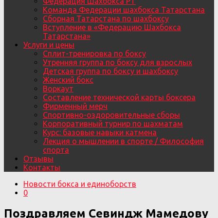
Федерация Шахбокса РТ
Команда Федерации шахбокса Татарстана
Сборная Татарстана по шахбоксу
Вступление в «Федерацию Шахбокса
Татарстана»
Услуги и цены
Сплит-тренировка по боксу
Утренняя группа по боксу для взрослых
Детская группа по боксу и шахбоксу
Женский бокс
Воркаут
Составление технической карты боксера
Фирменный мерч
Спортивно-оздоровительные сборы
Корпоративный турнир по шахматам
Курс: базовые навыки катмена
Лекция о мышлении в спорте / Философия
спорта
Отзывы
Контакты
Новости бокса и единоборств
0
Поздравляем Севиндж Мамедову