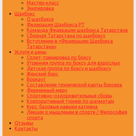
Мастер-класс
Экипировка
Шахбокс
О шахбоксе
Федерация Шахбокса РТ
Команда Федерации шахбокса Татарстана
Сборная Татарстана по шахбоксу
Вступление в «Федерацию Шахбокса
Татарстана»
Услуги и цены
Сплит-тренировка по боксу
Утренняя группа по боксу для взрослых
Детская группа по боксу и шахбоксу
Женский бокс
Воркаут
Составление технической карты боксера
Фирменный мерч
Спортивно-оздоровительные сборы
Корпоративный турнир по шахматам
Курс: базовые навыки катмена
Лекция о мышлении в спорте / Философия
спорта
Отзывы
Контакты