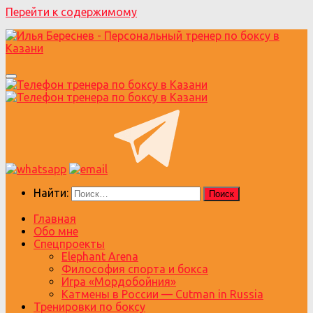
Перейти к содержимому
Найти:
Главная
Обо мне
Спецпроекты
Elephant Arena
Философия спорта и бокса
Игра «Мордобойния»
Катмены в России — Cutman in Russia
Тренировки по боксу