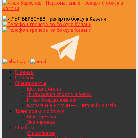
Главная
Обо мне
Спецпроекты
Elephant Arena
Философия спорта и бокса
Игра «Мордобойния»
Катмены в России — Cutman in Russia
Тренировки по боксу
Мастер-класс
Экипировка
Шахбокс
О шахбоксе