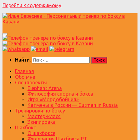
Перейти к содержимому
Найти:
Главная
Обо мне
Спецпроекты
Elephant Arena
Философия спорта и бокса
Игра «Мордобойния»
Катмены в России — Cutman in Russia
Тренировки по боксу
Мастер-класс
Экипировка
Шахбокс
О шахбоксе
Федерация Шахбокса РТ