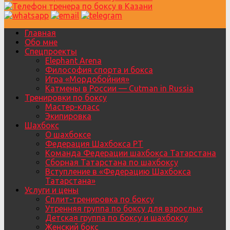
Главная
Обо мне
Спецпроекты
Elephant Arena
Философия спорта и бокса
Игра «Мордобойния»
Катмены в России — Cutman in Russia
Тренировки по боксу
Мастер-класс
Экипировка
Шахбокс
О шахбоксе
Федерация Шахбокса РТ
Команда Федерации шахбокса Татарстана
Сборная Татарстана по шахбоксу
Вступление в «Федерацию Шахбокса
Татарстана»
Услуги и цены
Сплит-тренировка по боксу
Утренняя группа по боксу для взрослых
Детская группа по боксу и шахбоксу
Женский бокс