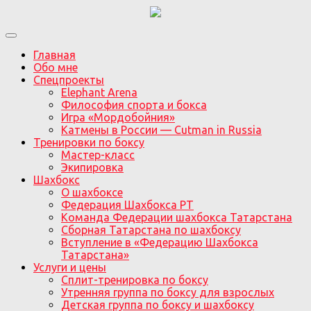
Главная
Обо мне
Спецпроекты
Elephant Arena
Философия спорта и бокса
Игра «Мордобойния»
Катмены в России — Cutman in Russia
Тренировки по боксу
Мастер-класс
Экипировка
Шахбокс
О шахбоксе
Федерация Шахбокса РТ
Команда Федерации шахбокса Татарстана
Сборная Татарстана по шахбоксу
Вступление в «Федерацию Шахбокса
Татарстана»
Услуги и цены
Сплит-тренировка по боксу
Утренняя группа по боксу для взрослых
Детская группа по боксу и шахбоксу