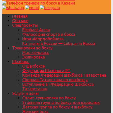
Главная
Обо мне
Спецпроекты
Elephant Arena
Философия спорта и бокса
Игра «Мордобойния»
Катмены в России — Cutman in Russia
Тренировки по боксу
Мастер-класс
Экипировка
Шахбокс
О шахбоксе
Федерация Шахбокса РТ
Команда Федерации шахбокса Татарстана
Сборная Татарстана по шахбоксу
Вступление в «Федерацию Шахбокса
Татарстана»
Услуги и цены
Сплит-тренировка по боксу
Утренняя группа по боксу для взрослых
Детская группа по боксу и шахбоксу
Женский бокс