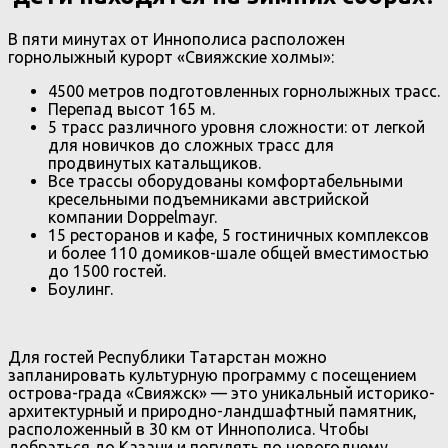
В пяти минутах от Иннополиса расположен
горнолыжный курорт «Свияжские холмы»:
4500 метров подготовленных горнолыжных трасс.
Перепад высот 165 м.
5 трасс различного уровня сложности: от легкой
для новичков до сложных трасс для
продвинутых катальщиков.
Все трассы оборудованы комфортабельными
кресельными подъемниками австрийской
компании Doppelmayr.
15 ресторанов и кафе, 5 гостиничных комплексов
и более 110 домиков-шале общей вместимостью
до 1500 гостей.
Боулинг.
Для гостей Республики Татарстан можно
запланировать культурную программу с посещением
острова-града «Свияжск» — это уникальный историко-
архитектурный и природно-ландшафтный памятник,
расположенный в 30 км от Иннополиса. Чтобы
добраться до Казани и погулять по новогоднему