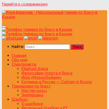
Перейти к содержимому
Найти:
Главная
Обо мне
Спецпроекты
Elephant Arena
Философия спорта и бокса
Игра «Мордобойния»
Катмены в России — Cutman in Russia
Тренировки по боксу
Мастер-класс
Экипировка
Шахбокс
О шахбоксе
Федерация Шахбокса РТ