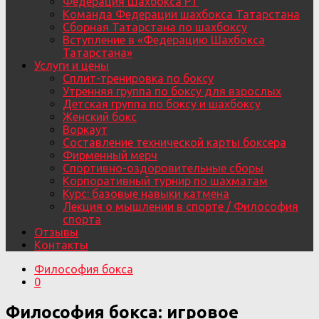
Федерация Шахбокса РТ
Команда Федерации шахбокса Татарстана
Сборная Татарстана по шахбоксу
Вступление в «Федерацию Шахбокса
Татарстана»
Услуги и цены
Сплит-тренировка по боксу
Утренняя группа по боксу для взрослых
Детская группа по боксу и шахбоксу
Женский бокс
Воркаут
Составление технической карты боксера
Фирменный мерч
Спортивно-оздоровительные сборы
Корпоративный турнир по шахматам
Курс: базовые навыки катмена
Лекция о мышлении в спорте / Философия
спорта
Отзывы
Контакты
Философия бокса
0
Философия бокса: игровое