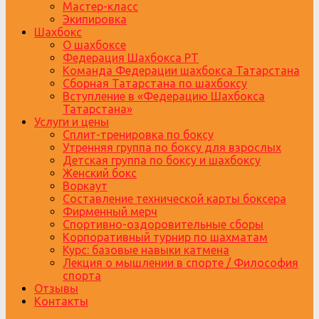
Мастер-класс
Экипировка
Шахбокс
О шахбоксе
Федерация Шахбокса РТ
Команда Федерации шахбокса Татарстана
Сборная Татарстана по шахбоксу
Вступление в «Федерацию Шахбокса
Татарстана»
Услуги и цены
Сплит-тренировка по боксу
Утренняя группа по боксу для взрослых
Детская группа по боксу и шахбоксу
Женский бокс
Воркаут
Составление технической карты боксера
Фирменный мерч
Спортивно-оздоровительные сборы
Корпоративный турнир по шахматам
Курс: базовые навыки катмена
Лекция о мышлении в спорте / Философия
спорта
Отзывы
Контакты