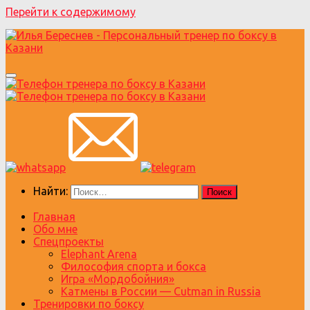
Перейти к содержимому
Найти:
Главная
Обо мне
Спецпроекты
Elephant Arena
Философия спорта и бокса
Игра «Мордобойния»
Катмены в России — Cutman in Russia
Тренировки по боксу