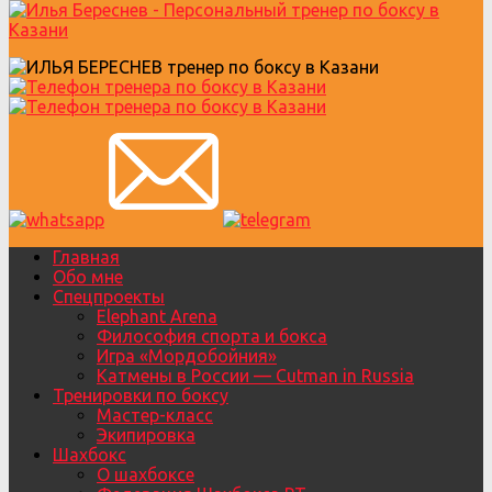
Главная
Обо мне
Спецпроекты
Elephant Arena
Философия спорта и бокса
Игра «Мордобойния»
Катмены в России — Cutman in Russia
Тренировки по боксу
Мастер-класс
Экипировка
Шахбокс
О шахбоксе