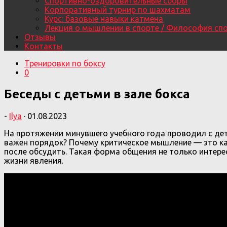
Спортивно-оздоровительные сборы
Корпоративный турнир по шахматам
Курс: базовые навыки катмена
Лекция о мышлении в спорте / Философия сп
Отзывы
Контакты
Тренировки по боксу
0
Беседы с детьми в зале бокса
-
Ilya
·
01.08.2023
На протяжении минувшего учебного года проводил с дет
важен порядок? Почему критическое мышление — это ка
после обсудить. Такая форма общения не только интерес
жизни явления.