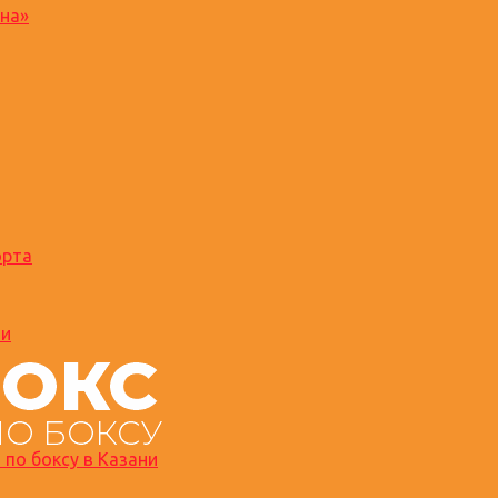
на»
орта