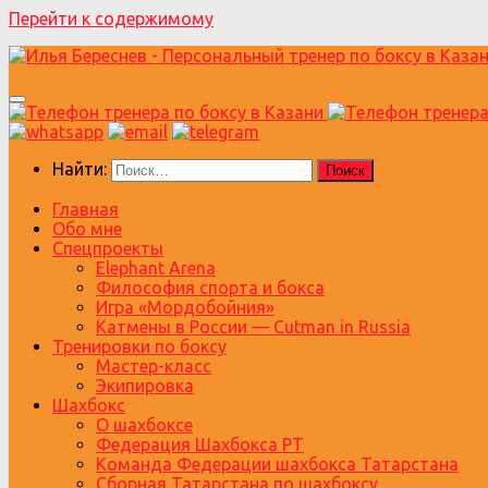
Перейти к содержимому
Найти:
Главная
Обо мне
Спецпроекты
Elephant Arena
Философия спорта и бокса
Игра «Мордобойния»
Катмены в России — Cutman in Russia
Тренировки по боксу
Мастер-класс
Экипировка
Шахбокс
О шахбоксе
Федерация Шахбокса РТ
Команда Федерации шахбокса Татарстана
Сборная Татарстана по шахбоксу