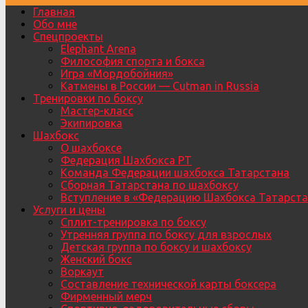
Главная
Обо мне
Спецпроекты
Elephant Arena
Философия спорта и бокса
Игра «Мордобойния»
Катмены в России — Cutman in Russia
Тренировки по боксу
Мастер-класс
Экипировка
Шахбокс
О шахбоксе
Федерация Шахбокса РТ
Команда Федерации шахбокса Татарстана
Сборная Татарстана по шахбоксу
Вступление в «Федерацию Шахбокса Татарста
Услуги и цены
Сплит-тренировка по боксу
Утренняя группа по боксу для взрослых
Детская группа по боксу и шахбоксу
Женский бокс
Воркаут
Составление технической карты боксера
Фирменный мерч