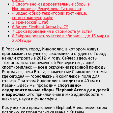
3
Спортивно-оздоровительные сборы в
Иннополисе, Республика Татарстан
4
Видео-обзор территории: гостиница,
спорткомплекс, кафе
5
Тренерский штаб
6
Видео Elephant Arena by ICS
7
Сроки проведения и стоимость участия
8
Забронировать участие в сборах — до 15 марта
2024 года
В России есть город Иннополис, в котором живут
программисты, ученые, школьники и студенты. Город
начали строить в 2012-м году. Сейчас здесь есть
технополисы, современный Университет, лицей,
спорткомплекс — все в окружении красивой природы.
Рядом лес, река Волга, знаменитые Свияжские холмы,
где сегодня — горнолыжный комплекс и поля для
гольфа. При этом Иннополис находится в 40 км от
Казани. Здесь мы проводим
спортивно-
оздоровительные сборы Elephant Arena для детей
и взрослых
. Это приключение в мир единоборств и
шахмат, науки и философии.
Как у всякого приключения Elephant Arena имеет свою
историю, которая тесно связана с Китаем…