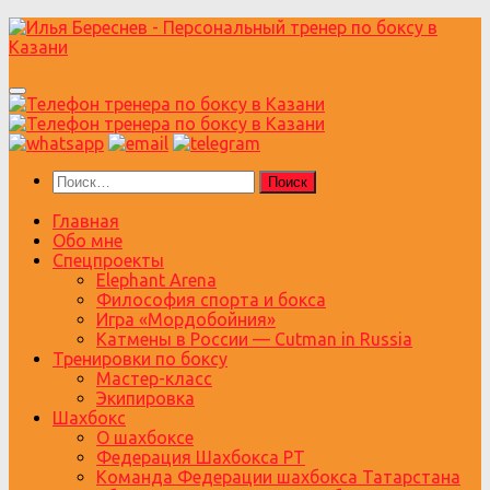
Перейти
к
содержимому
Найти:
Главная
Обо мне
Спецпроекты
Elephant Arena
Философия спорта и бокса
Игра «Мордобойния»
Катмены в России — Cutman in Russia
Тренировки по боксу
Мастер-класс
Экипировка
Шахбокс
О шахбоксе
Федерация Шахбокса РТ
Команда Федерации шахбокса Татарстана