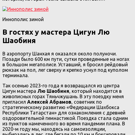
Иннополис зимой
В гостях у мастера Цигун Лю
Шаобиня
В аэропорту Шанхая я оказался около полуночи.
Позади было 600 км пути, сутки проведенные на ногах
в большом мегаполисе. Уставший, я бросил рейдовый
рюкзак на пол, лег сверху и крепко уснул под куполом
терминала.
Так осенью 2023-го года я возвращался из центра
Цигун мастера
Лю Шаобиня
, который находится в
живописных горах Тяньчжушань. В эту поездку меня
пригласил
Алексей Абрамов
, советник по
стратегическому развитию «Федерации Шахбокса
Республики Татарстан» для ознакомления с древней
оздоровительной гимнастикой. Поездка стала одним
из пунктов намеченного во время пандемии плана. В
2020-м году мы, находясь на самоизоляции,
выбирались в лес, где бегали по 10 км и боксировали.