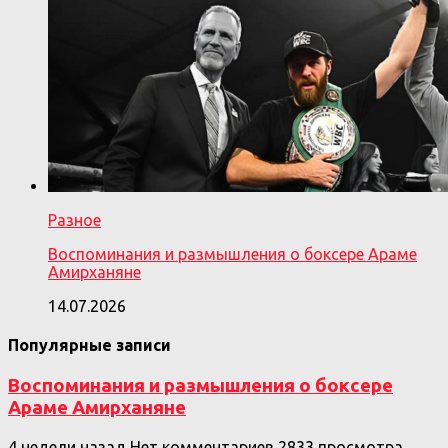
Разное
Воспоминания и размышления о боксере Араме
Амирханяне
14.07.2026
Популярные записи
Воспоминания и размышления о боксере
Араме Амирханяне
4 недели назад
Нет комментариев
2833 просмотра