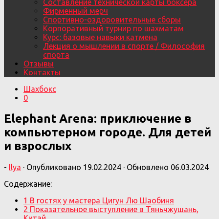
Составление технической карты боксера
Фирменный мерч
Спортивно-оздоровительные сборы
Корпоративный турнир по шахматам
Курс: базовые навыки катмена
Лекция о мышлении в спорте / Философия
спорта
Отзывы
Контакты
Шахбокс
0
Elephant Arena: приключение в
компьютерном городе. Для детей
и взрослых
-
Ilya
· Опубликовано
19.02.2024
· Обновлено
06.03.2024
Содержание:
1
В гостях у мастера Цигун Лю Шаобиня
2
Показательное выступление в Тяньчжушань,
Китай