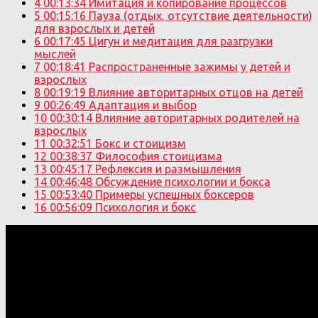
4
00:13:34 Имитация и копирование процессов
5
00:15:16 Пауза (отдых, отсутствие деятельности)
для взрослых и детей
6
00:17:45 Цигун и медитация для разгрузки
мыслей
7
00:18:41 Распространенные зажимы у детей и
взрослых
8
00:19:19 Влияние авторитарных отцов на детей
9
00:26:49 Адаптация и выбор
10
00:30:14 Влияние авторитарных родителей на
взрослых
11
00:32:51 Бокс и стоицизм
12
00:38:37 Философия стоицизма
13
00:45:17 Рефлексия и размышления
14
00:46:48 Обсуждение психологии и бокса
15
00:53:40 Примеры успешных боксеров
16
00:56:09 Психология и бокс