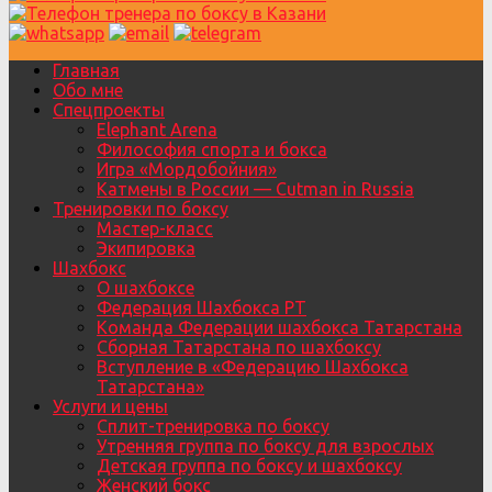
Главная
Обо мне
Спецпроекты
Elephant Arena
Философия спорта и бокса
Игра «Мордобойния»
Катмены в России — Cutman in Russia
Тренировки по боксу
Мастер-класс
Экипировка
Шахбокс
О шахбоксе
Федерация Шахбокса РТ
Команда Федерации шахбокса Татарстана
Сборная Татарстана по шахбоксу
Вступление в «Федерацию Шахбокса
Татарстана»
Услуги и цены
Сплит-тренировка по боксу
Утренняя группа по боксу для взрослых
Детская группа по боксу и шахбоксу
Женский бокс