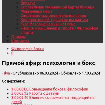
Воркаут
Составление технической карты боксера
Фирменный мерч
Спортивно-оздоровительные сборы
Корпоративный турнир по шахматам
Курс: базовые навыки катмена
Лекция о мышлении в спорте / Философия
спорта
Отзывы
Контакты
Философия бокса
0
Прямой эфир: психология и бокс
-
Ilya
· Опубликовано
06.03.2024
· Обновлено
17.03.2024
Содержание:
1
00:00:00 Совмещение бокса и философии
2
00:05:12 Работа с детьми
3
00:09:40 Влияние современных тенденций на
детей