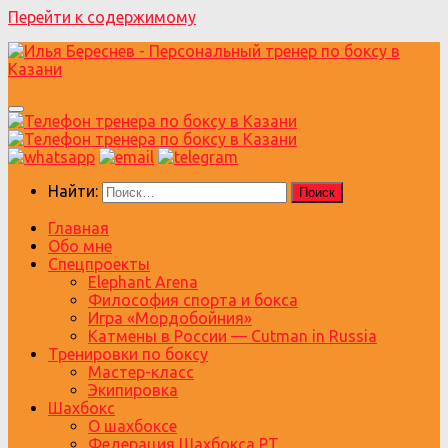
Перейти к содержимому
Найти:
Главная
Обо мне
Спецпроекты
Elephant Arena
Философия спорта и бокса
Игра «Мордобойния»
Катмены в России — Cutman in Russia
Тренировки по боксу
Мастер-класс
Экипировка
Шахбокс
О шахбоксе
Федерация Шахбокса РТ