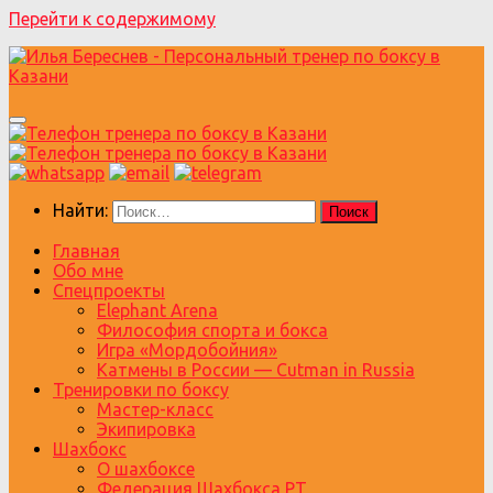
Перейти к содержимому
Найти:
Главная
Обо мне
Спецпроекты
Elephant Arena
Философия спорта и бокса
Игра «Мордобойния»
Катмены в России — Cutman in Russia
Тренировки по боксу
Мастер-класс
Экипировка
Шахбокс
О шахбоксе
Федерация Шахбокса РТ