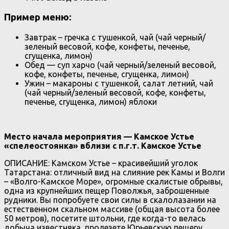
Пример меню:
Завтрак – гречка с тушенкой, чай (чай черный/
зеленый весовой, кофе, конфеты, печенье,
сгущенка, лимон)
Обед — суп харчо (чай черный/зеленый весовой,
кофе, конфеты, печенье, сгущенка, лимон)
Ужин – макароны с тушенкой, салат летний, чай
(чай черный/зеленый весовой, кофе, конфеты,
печенье, сгущенка, лимон) яблоки
Место начала мероприятия — Камское Устье
«спелеостоянка» вблизи с п.г.т. Камское Устье
ОПИСАНИЕ: Камском Устье – красивейший уголок
Татарстана: отличный вид на слияние рек Камы и Волги
– «Волго-Камское Море», огромные скалистые обрывы,
одна из крупнейших пещер Поволжья, заброшенные
рудники. Вы попробуете свои силы в скалолазании на
естественном скальном массиве (общая высота более
50 метров), посетите штольни, где когда-то велась
добыча известняка, пролезете Юрьевскую пещеру