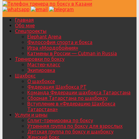
Главная
Обо мне
Спецпроекты
Elephant Arena
Философия спорта и бокса
Игра «Мордобойния»
Катмены в России — Cutman in Russia
Тренировки по боксу
Мастер-класс
Экипировка
Шахбокс
О шахбоксе
Федерация Шахбокса РТ
Команда Федерации шахбокса Татарстана
Сборная Татарстана по шахбоксу
Вступление в «Федерацию Шахбокса
Татарстана»
Услуги и цены
Сплит-тренировка по боксу
Утренняя группа по боксу для взрослых
Детская группа по боксу и шахбоксу
Женский бокс