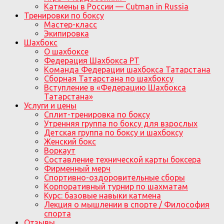
Катмены в России — Cutman in Russia
Тренировки по боксу
Мастер-класс
Экипировка
Шахбокс
О шахбоксе
Федерация Шахбокса РТ
Команда Федерации шахбокса Татарстана
Сборная Татарстана по шахбоксу
Вступление в «Федерацию Шахбокса
Татарстана»
Услуги и цены
Сплит-тренировка по боксу
Утренняя группа по боксу для взрослых
Детская группа по боксу и шахбоксу
Женский бокс
Воркаут
Составление технической карты боксера
Фирменный мерч
Спортивно-оздоровительные сборы
Корпоративный турнир по шахматам
Курс: базовые навыки катмена
Лекция о мышлении в спорте / Философия
спорта
Отзывы