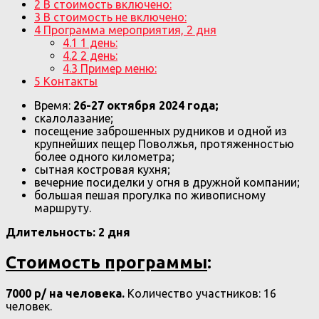
2
В стоимость включено:
3
В стоимость не включено:
4
Программа мероприятия, 2 дня
4.1
1 день:
4.2
2 день:
4.3
Пример меню:
5
Контакты
Время:
26-27 октября 2024 года;
скалолазание;
посещение заброшенных рудников и одной из
крупнейших пещер Поволжья, протяженностью
более одного километра;
сытная костровая кухня;
вечерние посиделки у огня в дружной компании;
большая пешая прогулка по живописному
маршруту.
Длительность: 2 дня
Стоимость программы
:
7000 р/ на человека.
Количество участников: 16
человек.