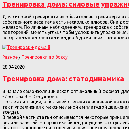
Тренировка дома: силовые упражн
Для силовой тренировки не обязательны тренажеры и св
собственного веса тела есть несколько плюсов. Они дос
железом. По личным наблюдениям, тренировка с собстве
повторений, менять углы, чтобы усложнить упражнения.
по организации занятий и видео 6 домашних тренировок
2
Разное
/
Тренировки по боксу
28.04.2020
Тренировка дома: статодинамика
В начале самоизоляции искал оптимальный формат для 
«Изотон» В.Н. Селуянова.
После адаптации, в большей степени основанной на ин
так и упражнения с максимальной амплитудой движения.
всегда).
В первой части статьи описываются некоторые принципы
онлайн занятий. На практике были допущены отступлен
бодрость, хорошее настроение и приятное ощущения си