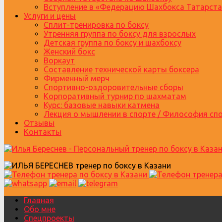
Вступление в «Федерацию Шахбокса Татарста
Услуги и цены
Сплит-тренировка по боксу
Утренняя группа по боксу для взрослых
Детская группа по боксу и шахбоксу
Женский бокс
Воркаут
Составление технической карты боксера
Фирменный мерч
Спортивно-оздоровительные сборы
Корпоративный турнир по шахматам
Курс: базовые навыки катмена
Лекция о мышлении в спорте / Философия сп
Отзывы
Контакты
Главная
Обо мне
Спецпроекты