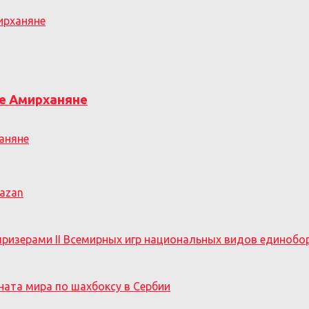
ирханяне
е Амирханяне
Kazan
призерами II Всемирных игр национальных видов единобо
ната мира по шахбоксу в Сербии