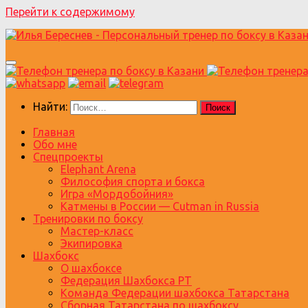
Перейти к содержимому
Найти:
Главная
Обо мне
Спецпроекты
Elephant Arena
Философия спорта и бокса
Игра «Мордобойния»
Катмены в России — Cutman in Russia
Тренировки по боксу
Мастер-класс
Экипировка
Шахбокс
О шахбоксе
Федерация Шахбокса РТ
Команда Федерации шахбокса Татарстана
Сборная Татарстана по шахбоксу