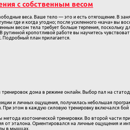
ения с собственным весом
ободные веса. Ваше тело — это и есть отягощение. В зан
тупны где и когда угодно; после усиленного «кача» вы во
нным весом тела требует больше терпения, поскольку дл
 В рутинной кропотливой работе вы научитесь чувствоват
. Подробный план прилагается.
тренировок дома в режиме онлайн. Выбор пал на статод
туиции и личных ощущения, получилась небольшая прогр
 При этом в каждую силовую тренировку включался бой с
 метода изотонической тренировки. Во второй части при
ия от эталона. Ориентировался на личные ощущения и ин
лы в мышцах.