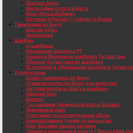
Elephant Arena
Философия спорта и бокса
Игра «Мордобойния»
Катмены в России — Cutman in Russia
Тренировки по боксу
Мастер-класс
Экипировка
Шахбокс
О шахбоксе
Федерация Шахбокса РТ
Команда Федерации шахбокса Татарстана
Сборная Татарстана по шахбоксу
Вступление в «Федерацию Шахбокса Татарста
Услуги и цены
Сплит-тренировка по боксу
Утренняя группа по боксу для взрослых
Детская группа по боксу и шахбоксу
Женский бокс
Воркаут
Составление технической карты боксера
Фирменный мерч
Спортивно-оздоровительные сборы
Корпоративный турнир по шахматам
Курс: базовые навыки катмена
Лекция о мышлении в спорте / Философия сп