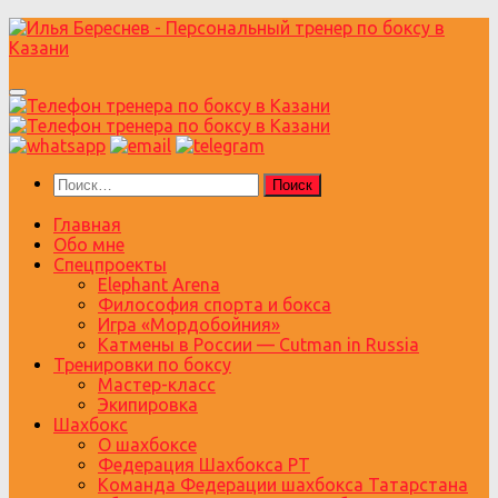
Перейти
к
содержимому
Найти:
Главная
Обо мне
Спецпроекты
Elephant Arena
Философия спорта и бокса
Игра «Мордобойния»
Катмены в России — Cutman in Russia
Тренировки по боксу
Мастер-класс
Экипировка
Шахбокс
О шахбоксе
Федерация Шахбокса РТ
Команда Федерации шахбокса Татарстана