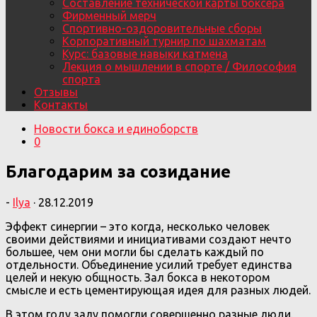
Составление технической карты боксера
Фирменный мерч
Спортивно-оздоровительные сборы
Корпоративный турнир по шахматам
Курс: базовые навыки катмена
Лекция о мышлении в спорте / Философия
спорта
Отзывы
Контакты
Новости бокса и единоборств
0
Благодарим за созидание
-
Ilya
·
28.12.2019
Эффект синергии – это когда, несколько человек
своими действиями и инициативами создают нечто
большее, чем они могли бы сделать каждый по
отдельности. Объединение усилий требует единства
целей и некую общность. Зал бокса в некотором
смысле и есть цементирующая идея для разных людей.
В этом году залу помогли совершенно разные люди.