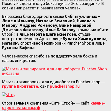
Помогли сделать клуб бокса лучше. Это созидание. В
созидании растет и развивается человек.
Выражаем благодарность семье
Сибгатуллиных –
Лиле и Ильназу
,
Наталье Земляной
,
Николаю
Малову
,
Андрею Романову
,
Вике Назаровой
,
Дмитрию Филатову
,
Илье Бабикову
, компании «Сити
Строй» в лице
Марата Шагиахметова
, студии
портретов «Монро Арт» в лице
Булата Хамидуллина
,
магазину спортивной экипировки Puncher Shop в лице
Руслана Вафина
.
Человеческое спасибо за поддержку зала бокса и
наших инициатив.
Магазин экипировки для единоборств Puncher shop —
группа Вконтакте,
сайт
punchershop.ru
Строительная компания «Сити Строй» — сайт
казань-
строительство.рф