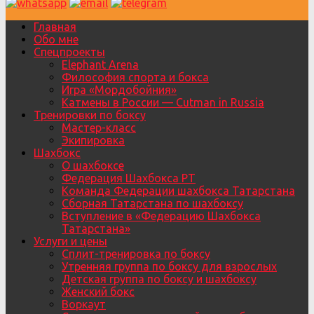
Главная
Обо мне
Спецпроекты
Elephant Arena
Философия спорта и бокса
Игра «Мордобойния»
Катмены в России — Cutman in Russia
Тренировки по боксу
Мастер-класс
Экипировка
Шахбокс
О шахбоксе
Федерация Шахбокса РТ
Команда Федерации шахбокса Татарстана
Сборная Татарстана по шахбоксу
Вступление в «Федерацию Шахбокса
Татарстана»
Услуги и цены
Сплит-тренировка по боксу
Утренняя группа по боксу для взрослых
Детская группа по боксу и шахбоксу
Женский бокс
Воркаут