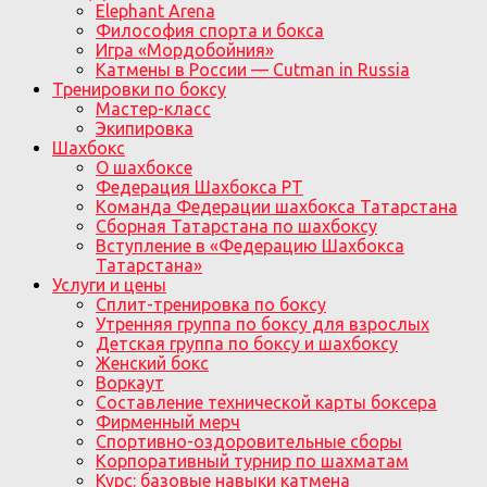
Elephant Arena
Философия спорта и бокса
Игра «Мордобойния»
Катмены в России — Cutman in Russia
Тренировки по боксу
Мастер-класс
Экипировка
Шахбокс
О шахбоксе
Федерация Шахбокса РТ
Команда Федерации шахбокса Татарстана
Сборная Татарстана по шахбоксу
Вступление в «Федерацию Шахбокса
Татарстана»
Услуги и цены
Сплит-тренировка по боксу
Утренняя группа по боксу для взрослых
Детская группа по боксу и шахбоксу
Женский бокс
Воркаут
Составление технической карты боксера
Фирменный мерч
Спортивно-оздоровительные сборы
Корпоративный турнир по шахматам
Курс: базовые навыки катмена