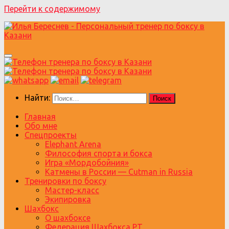
Перейти к содержимому
Найти:
Главная
Обо мне
Спецпроекты
Elephant Arena
Философия спорта и бокса
Игра «Мордобойния»
Катмены в России — Cutman in Russia
Тренировки по боксу
Мастер-класс
Экипировка
Шахбокс
О шахбоксе
Федерация Шахбокса РТ