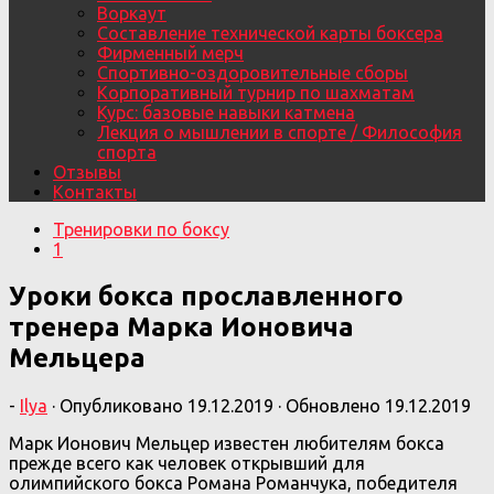
Воркаут
Составление технической карты боксера
Фирменный мерч
Спортивно-оздоровительные сборы
Корпоративный турнир по шахматам
Курс: базовые навыки катмена
Лекция о мышлении в спорте / Философия
спорта
Отзывы
Контакты
Тренировки по боксу
1
Уроки бокса прославленного
тренера Марка Ионовича
Мельцера
-
Ilya
· Опубликовано
19.12.2019
· Обновлено
19.12.2019
Марк Ионович Мельцер известен любителям бокса
прежде всего как человек открывший для
олимпийского бокса Романа Романчука, победителя