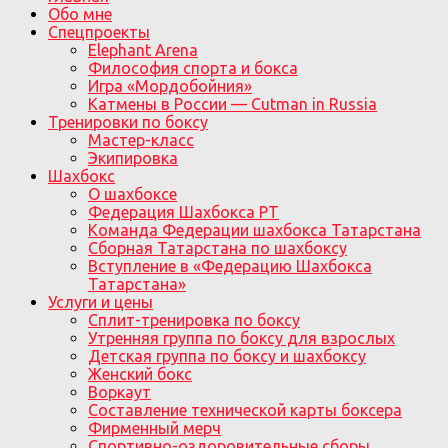
Обо мне
Спецпроекты
Elephant Arena
Философия спорта и бокса
Игра «Мордобойния»
Катмены в России — Cutman in Russia
Тренировки по боксу
Мастер-класс
Экипировка
Шахбокс
О шахбоксе
Федерация Шахбокса РТ
Команда Федерации шахбокса Татарстана
Сборная Татарстана по шахбоксу
Вступление в «Федерацию Шахбокса
Татарстана»
Услуги и цены
Сплит-тренировка по боксу
Утренняя группа по боксу для взрослых
Детская группа по боксу и шахбоксу
Женский бокс
Воркаут
Составление технической карты боксера
Фирменный мерч
Спортивно-оздоровительные сборы