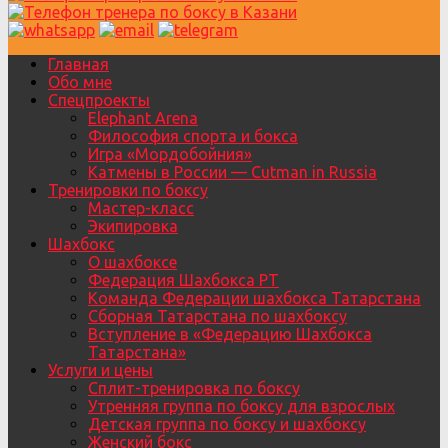
Главная
Обо мне
Спецпроекты
Elephant Arena
Философия спорта и бокса
Игра «Мордобойния»
Катмены в России — Cutman in Russia
Тренировки по боксу
Мастер-класс
Экипировка
Шахбокс
О шахбоксе
Федерация Шахбокса РТ
Команда Федерации шахбокса Татарстана
Сборная Татарстана по шахбоксу
Вступление в «Федерацию Шахбокса
Татарстана»
Услуги и цены
Сплит-тренировка по боксу
Утренняя группа по боксу для взрослых
Детская группа по боксу и шахбоксу
Женский бокс