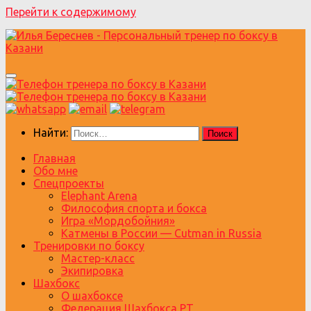
Перейти к содержимому
Найти:
Главная
Обо мне
Спецпроекты
Elephant Arena
Философия спорта и бокса
Игра «Мордобойния»
Катмены в России — Cutman in Russia
Тренировки по боксу
Мастер-класс
Экипировка
Шахбокс
О шахбоксе
Федерация Шахбокса РТ