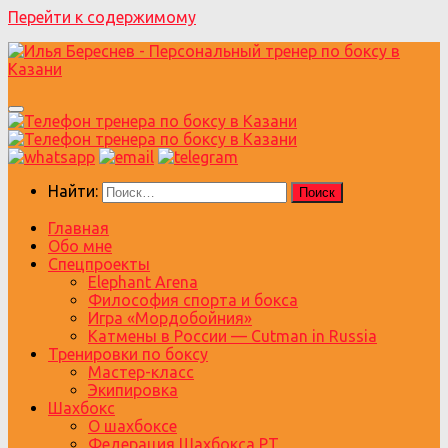
Перейти к содержимому
Найти:
Главная
Обо мне
Спецпроекты
Elephant Arena
Философия спорта и бокса
Игра «Мордобойния»
Катмены в России — Cutman in Russia
Тренировки по боксу
Мастер-класс
Экипировка
Шахбокс
О шахбоксе
Федерация Шахбокса РТ