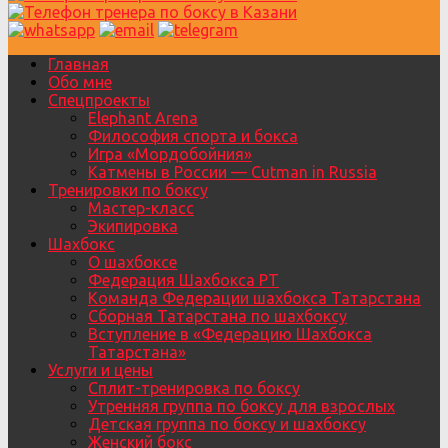
Главная
Обо мне
Спецпроекты
Elephant Arena
Философия спорта и бокса
Игра «Мордобойния»
Катмены в России — Cutman in Russia
Тренировки по боксу
Мастер-класс
Экипировка
Шахбокс
О шахбоксе
Федерация Шахбокса РТ
Команда Федерации шахбокса Татарстана
Сборная Татарстана по шахбоксу
Вступление в «Федерацию Шахбокса
Татарстана»
Услуги и цены
Сплит-тренировка по боксу
Утренняя группа по боксу для взрослых
Детская группа по боксу и шахбоксу
Женский бокс