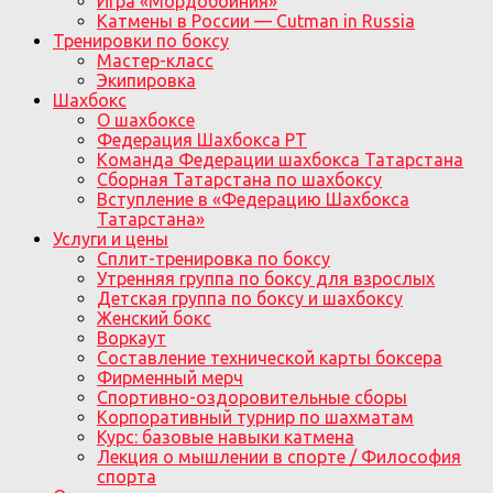
Игра «Мордобойния»
Катмены в России — Cutman in Russia
Тренировки по боксу
Мастер-класс
Экипировка
Шахбокс
О шахбоксе
Федерация Шахбокса РТ
Команда Федерации шахбокса Татарстана
Сборная Татарстана по шахбоксу
Вступление в «Федерацию Шахбокса
Татарстана»
Услуги и цены
Сплит-тренировка по боксу
Утренняя группа по боксу для взрослых
Детская группа по боксу и шахбоксу
Женский бокс
Воркаут
Составление технической карты боксера
Фирменный мерч
Спортивно-оздоровительные сборы
Корпоративный турнир по шахматам
Курс: базовые навыки катмена
Лекция о мышлении в спорте / Философия
спорта