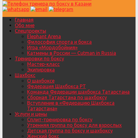
Главная
Обо мне
Спецпроекты
Elephant Arena
Философия спорта и бокса
Игра «Мордобойния»
Катмены в России — Cutman in Russia
Тренировки по боксу
Мастер-класс
Экипировка
Шахбокс
О шахбоксе
Федерация Шахбокса РТ
Команда Федерации шахбокса Татарстана
Сборная Татарстана по шахбоксу
Вступление в «Федерацию Шахбокса
Татарстана»
Услуги и цены
Сплит-тренировка по боксу
Утренняя группа по боксу для взрослых
Детская группа по боксу и шахбоксу
Женский бокс