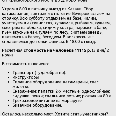
Утром в 8:00 в пятницу выезд из Казани. Сбор
катамаранов, завтрак и отплытие. Вечером встаем на
стоянку. Всю субботу отдыхаем на базе, чилим,
участвуем в активностях, купаемся, рыбачим, кушаем,
смотрим на облака, сидим у костра, паримся в бане,
пьем вкусные чаи, гуляем по лесу, считаем звезды,
валяемся на берегу, беседуем. В воскресенье –
сплавляемся до точки финиша. В 18:00 отъезд.
Расчетная
стоимость на человека 11115 р.
(3 дня/ 2
ночи)
В стоимость включено:
Транспорт (туда-обратно).
Инструкторы
Сплавное оборудование: катамараны, спас
жилеты.
Снаряжение: палатки 2-х местные, однослойные;
сидушки; пенки; спальники летние; рюкзак на 80 л.
Трехразовое питание на маршруте.
Бивачное оборудование.
Осталось несколько мест. Хотите стать участником?