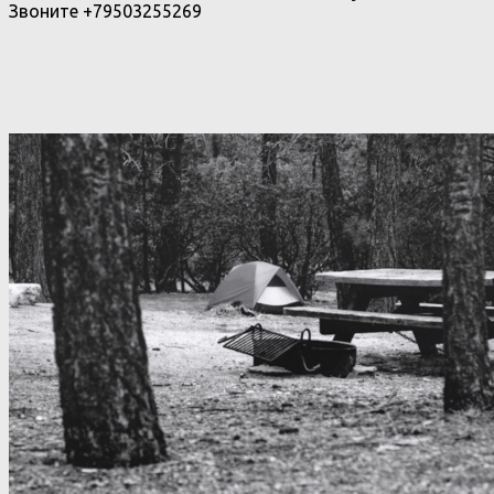
Звоните +79503255269