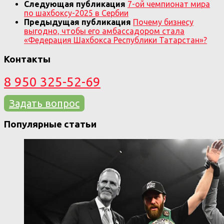
Следующая публикация
7-ой чемпионат мира
по шахбоксу-2025 в Сербии
Предыдущая публикация
Почему бизнесу
выгодно, чтобы его амбассадором стала
«Федерация Шахбокса Республики Татарстан»?
Контакты
8 950 325-52-69
Задать вопрос
Популярные статьи