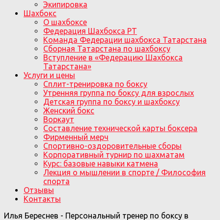
Экипировка
Шахбокс
О шахбоксе
Федерация Шахбокса РТ
Команда Федерации шахбокса Татарстана
Сборная Татарстана по шахбоксу
Вступление в «Федерацию Шахбокса
Татарстана»
Услуги и цены
Сплит-тренировка по боксу
Утренняя группа по боксу для взрослых
Детская группа по боксу и шахбоксу
Женский бокс
Воркаут
Составление технической карты боксера
Фирменный мерч
Спортивно-оздоровительные сборы
Корпоративный турнир по шахматам
Курс: базовые навыки катмена
Лекция о мышлении в спорте / Философия
спорта
Отзывы
Контакты
Илья Береснев - Персональный тренер по боксу в