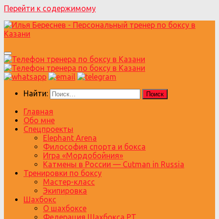
Перейти к содержимому
Найти:
Главная
Обо мне
Спецпроекты
Elephant Arena
Философия спорта и бокса
Игра «Мордобойния»
Катмены в России — Cutman in Russia
Тренировки по боксу
Мастер-класс
Экипировка
Шахбокс
О шахбоксе
Федерация Шахбокса РТ