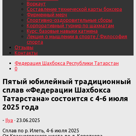
Воркаут
Составление технической карты боксера
Фирменный мерч
Спортивно-оздоровительные сборы
Корпоративный турнир по шахматам
Курс: базовые навыки катмена
Лекция о мышлении в спорте / Философия
спорта
Отзывы
Контакты
Федерация Шахбокса Республики Татарстан
0
Пятый юбилейный традиционный
сплав «Федерации Шахбокса
Татарстана» состоится с 4-6 июля
2025 года
-
Ilya
·
23.06.2025
Сплав по р. Илеть, 4-6 июля 2025
От Красногорского моста до д. Короткова