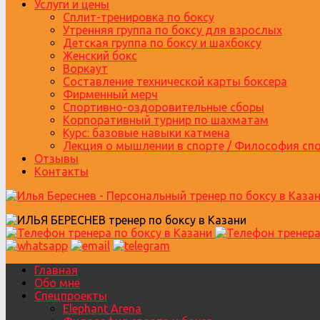
Услуги и цены
Сплит-тренировка по боксу
Утренняя группа по боксу для взрослых
Детская группа по боксу и шахбоксу
Женский бокс
Воркаут
Составление технической карты боксера
Фирменный мерч
Спортивно-оздоровительные сборы
Корпоративный турнир по шахматам
Курс: базовые навыки катмена
Лекция о мышлении в спорте / Философия сп
Отзывы
Контакты
Главная
Обо мне
Спецпроекты
Elephant Arena