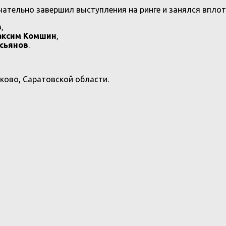
нчательно завершил выступления на ринге и занялся вплот
в
,
аксим Комшин
,
асьянов
.
аково, Саратовской области.