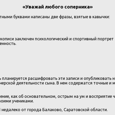
«Уважай любого соперника»
тными буквами написаны две фразы, взятые в кавычки:
й рукописи заключен психологический и спортивный портре
енность.
ь планируется расшифровать эти записи и опубликовать н
нерской деятельности сына. В нем содержатся точные и 
ление, как об основательном, острым на ум и восприятие
воими учениками.
П недалеко от города Балаково, Саратовской области.