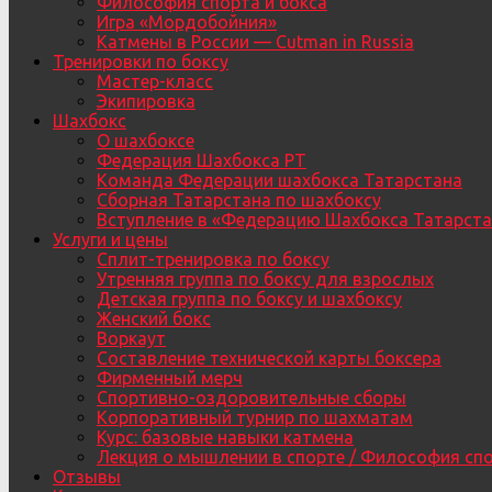
Философия спорта и бокса
Игра «Мордобойния»
Катмены в России — Cutman in Russia
Тренировки по боксу
Мастер-класс
Экипировка
Шахбокс
О шахбоксе
Федерация Шахбокса РТ
Команда Федерации шахбокса Татарстана
Сборная Татарстана по шахбоксу
Вступление в «Федерацию Шахбокса Татарста
Услуги и цены
Сплит-тренировка по боксу
Утренняя группа по боксу для взрослых
Детская группа по боксу и шахбоксу
Женский бокс
Воркаут
Составление технической карты боксера
Фирменный мерч
Спортивно-оздоровительные сборы
Корпоративный турнир по шахматам
Курс: базовые навыки катмена
Лекция о мышлении в спорте / Философия сп
Отзывы