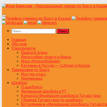
Перейти
к
содержимому
Найти:
Главная
Обо мне
Спецпроекты
Elephant Arena
Философия спорта и бокса
Игра «Мордобойния»
Катмены в России — Cutman in Russia
Тренировки по боксу
Мастер-класс
Экипировка
Шахбокс
О шахбоксе
Федерация Шахбокса РТ
Команда Федерации шахбокса Татарстана
Сборная Татарстана по шахбоксу
Вступление в «Федерацию Шахбокса Татарста