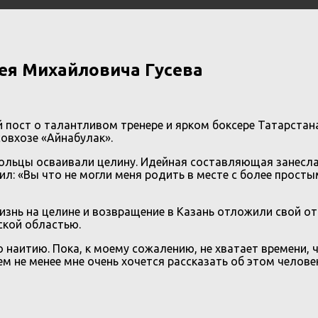
ея Михайловича Гусева
 пост о талантливом тренере и ярком боксере Татарста
совхозе «Айнабулак».
ольцы осваивали целину. Идейная составляющая занесла 
л: «Вы что не могли меня родить в месте с более просты
ь на целине и возвращение в Казань отложили свой отпеч
ской областью.
о наитию. Пока, к моему сожалению, не хватает времени,
ем не менее мне очень хочется рассказать об этом человек