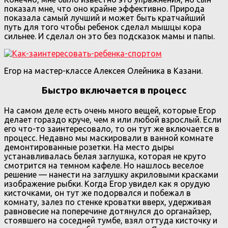
показал мне, что оно крайне эффективно. Природа
показала самый лучший и может быть кратчайший
путь для того чтобы ребенок сделал мышцы кора
сильнее. И сделал он это без подсказок мамы и папы.
Егор на мастер-классе Алексея Олейника в Казани.
Быстро включается в процесс
На самом деле есть очень много вещей, которые Егор
делает гораздо круче, чем я или любой взрослый. Если
его что-то заинтересовало, то он тут же включается в
процесс. Недавно мы маскировали в ванной комнате
демонтированные розетки. На место дыры
устанавливалась белая заглушка, которая не круто
смотрится на темном кафеле. Но нашлось веселое
решение — нанести на заглушку акриловыми красками
изображение рыбки. Когда Егор увидел как я орудую
кисточками, он тут же подорвался и побежал в
комнату, залез по стенке кроватки вверх, удерживая
равновесие на поперечине дотянулся до органайзер,
стоявшего на соседней тумбе, взял оттуда кисточку и