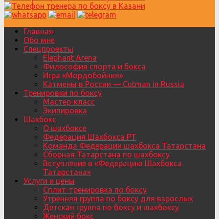
Главная
Обо мне
Спецпроекты
Elephant Arena
Философия спорта и бокса
Игра «Мордобойния»
Катмены в России — Cutman in Russia
Тренировки по боксу
Мастер-класс
Экипировка
Шахбокс
О шахбоксе
Федерация Шахбокса РТ
Команда Федерации шахбокса Татарстана
Сборная Татарстана по шахбоксу
Вступление в «Федерацию Шахбокса
Татарстана»
Услуги и цены
Сплит-тренировка по боксу
Утренняя группа по боксу для взрослых
Детская группа по боксу и шахбоксу
Женский бокс