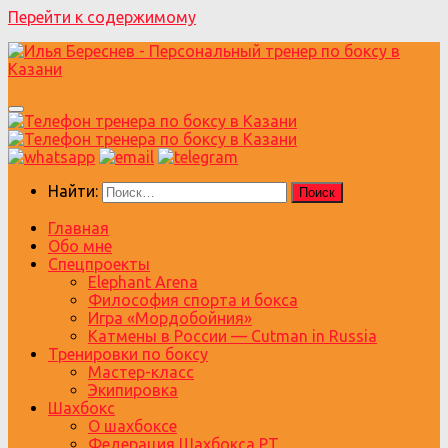
Перейти к содержимому
Найти:
Главная
Обо мне
Спецпроекты
Elephant Arena
Философия спорта и бокса
Игра «Мордобойния»
Катмены в России — Cutman in Russia
Тренировки по боксу
Мастер-класс
Экипировка
Шахбокс
О шахбоксе
Федерация Шахбокса РТ