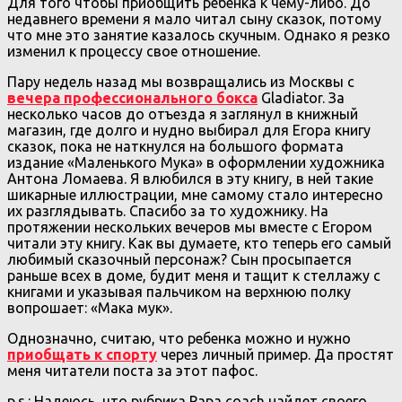
Для того чтобы приобщить ребенка к чему-либо. До
недавнего времени я мало читал сыну сказок, потому
что мне это занятие казалось скучным. Однако я резко
изменил к процессу свое отношение.
Пару недель назад мы возвращались из Москвы с
вечера профессионального бокса
Gladiator. За
несколько часов до отъезда я заглянул в книжный
магазин, где долго и нудно выбирал для Егора книгу
сказок, пока не наткнулся на большого формата
издание «Маленького Мука» в оформлении художника
Антона Ломаева. Я влюбился в эту книгу, в ней такие
шикарные иллюстрации, мне самому стало интересно
их разглядывать. Спасибо за то художнику. На
протяжении нескольких вечеров мы вместе с Егором
читали эту книгу. Как вы думаете, кто теперь его самый
любимый сказочный персонаж? Сын просыпается
раньше всех в доме, будит меня и тащит к стеллажу с
книгами и указывая пальчиком на верхнюю полку
вопрошает: «Мака мук».
Однозначно, считаю, что ребенка можно и нужно
приобщать к спорту
через личный пример. Да простят
меня читатели поста за этот пафос.
p.s.: Надеюсь, что рубрика Papa coach найдет своего