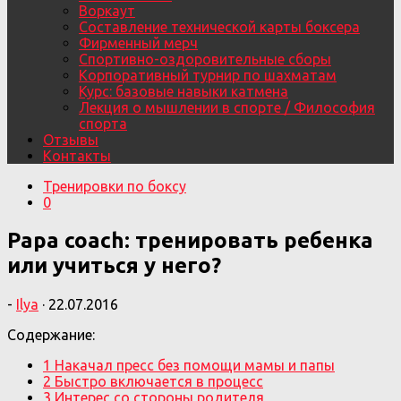
Воркаут
Составление технической карты боксера
Фирменный мерч
Спортивно-оздоровительные сборы
Корпоративный турнир по шахматам
Курс: базовые навыки катмена
Лекция о мышлении в спорте / Философия
спорта
Отзывы
Контакты
Тренировки по боксу
0
Papa coach: тренировать ребенка
или учиться у него?
-
Ilya
·
22.07.2016
Содержание:
1
Накачал пресс без помощи мамы и папы
2
Быстро включается в процесс
3
Интерес со стороны родителя