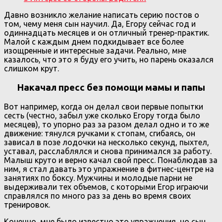
Давно возникло желание написать серию постов о
том, чему меня сын научил. Да, Егору сейчас год и
одиннадцать месяцев и он отличный тренер-практик.
Малой с каждым днем подкидывает все более
изощренные и интересные задачи. Реально, мне
казалось, что это я буду его учить, но парень оказался
слишком крут.
Накачал пресс без помощи мамы и папы
Вот например, когда он делал свои первые попытки
сесть (честно, забыл уже сколько Егору тогда было
месяцев), то упорно раз за разом делал одно и то же
движение: тянулся ручками к стопам, сгибаясь, он
зависал в позе лодочки на несколько секунд, пыхтел,
уставал, расслаблялся и снова принимался за работу.
Малыш круто и верно качал свой пресс. Понаблюдав за
ним, я стал давать это упражнение в фитнес-центре на
занятиях по боксу. Мужчины и молодые парни не
выдерживали тех объемов, с которыми Егор играючи
справлялся по много раз за день во время своих
тренировок.
Конечно, мне было известно это упражнения, но сын