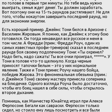
по голове в первые три минуты. Но тебе ведь нужно
выиграть, семья ждет денег. Ты должен заработать.
Вот поэтому они на 15-ть раундов растягивают. Не для
того, чтобы нокаутом завершить последний раунд, но
для экономии энергии.
Есть хороший пример. Джеймс Тони бился в Аризоне с
Василием Жировым. Я помню, как Джеймс к этому бою
готовился. Он тогда ненавидел все русское и меня в
том числе. А Фредди (прим.: Фредди Роуч, один из
самых известных профи-тренеров) сказал в последнем
раунде боя своему подопечному Тони: «Ты охренел?
Надо бить, надо сажать! Ты все очки проиграл, *****». У
Тони в голове что-то щелкнуло. Когда черные
приносят тапочки белым – это у них нормальное
явление. Также и Тони принес Роучу нашего бойца,
победив Жирова. Это феноменальная обезьяна (прим.:
о Джеймсе Тони) своему мастеру принесла соперника
на блюдечке. Одного взгляда Роуча было достаточно,
чтобы его боец нашел в себе силы, чтобы открылось
второе дыхание.
Помнишь, как Манчестер Юнайтед играл при Алексе
Фергюсоне. Бегали как савраски. Фергюсон только
сидел, но стоило ему лишь посмотреть и все были