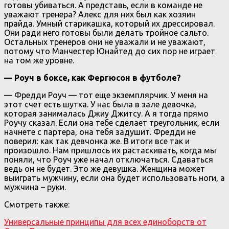
готовы убиваться. А представь, если в команде не
уважают тренера? Алекс для них был как хозяин
прайда. Умный старикашка, который их дрессировал.
Они ради него готовы были делать тройное сальто.
Остальных тренеров они не уважали и не уважают,
потому что Манчестер Юнайтед до сих пор не играет
на том же уровне.
— Роуч в боксе, как Фергюсон в футболе?
— Фредди Роуч — тот еще экземплярчик. У меня на
этот счет есть шутка. У нас была в зале девочка,
которая занималась Джиу Джитсу. А я тогда прямо
Роучу сказал. Если она тебе сделает треугольник, если
начнете с партера, она тебя задушит. Фредди не
поверил: как так девчонка же. В итоги все так и
произошло. Нам пришлось их растаскивать, когда мы
поняли, что Роуч уже начал отключаться. Сдаваться
ведь он не будет. Это же девушка. Женщина может
выиграть мужчину, если она будет использовать ноги, а
мужчина – руки.
Смотреть также:
Универсальные принципы для всех единоборств от