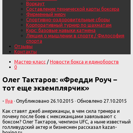
Воркаут
Составление технической карты боксера
Фирменный мерч
Спортивно-оздоровительные сборы
Корпоративный турнир по шахматам
Курс: базовые навыки катмена
Лекция о мышлении в спорте / Философия
спорта
Отзывы
Контакты
Мастер-класс
/
Новости бокса и единоборств
0
Олег Тактаров: «Фредди Роуч –
тот еще экземплярчик»
-
Ilya
· Опубликовано
26.10.2015
· Обновлено
27.10.2015
Как ставят джеб американцы, в чем сила тренера и
почему после боев с мексиканцами завязывают с
боксом? Олег Тактаров, чемпион UFC, а ныне известный
голливудский актер и бизнесмен рассказал kazan-
boxing.ru.