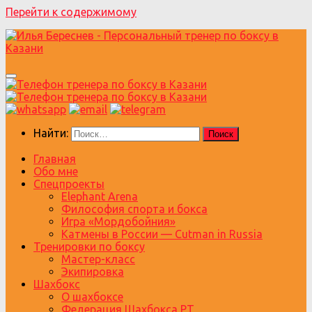
Перейти к содержимому
Найти:
Главная
Обо мне
Спецпроекты
Elephant Arena
Философия спорта и бокса
Игра «Мордобойния»
Катмены в России — Cutman in Russia
Тренировки по боксу
Мастер-класс
Экипировка
Шахбокс
О шахбоксе
Федерация Шахбокса РТ