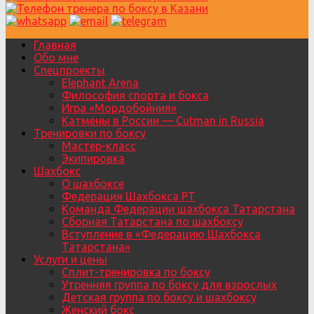
Главная
Обо мне
Спецпроекты
Elephant Arena
Философия спорта и бокса
Игра «Мордобойния»
Катмены в России — Cutman in Russia
Тренировки по боксу
Мастер-класс
Экипировка
Шахбокс
О шахбоксе
Федерация Шахбокса РТ
Команда Федерации шахбокса Татарстана
Сборная Татарстана по шахбоксу
Вступление в «Федерацию Шахбокса
Татарстана»
Услуги и цены
Сплит-тренировка по боксу
Утренняя группа по боксу для взрослых
Детская группа по боксу и шахбоксу
Женский бокс