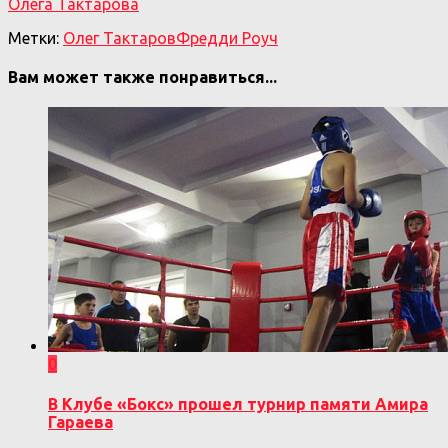
Олега Тактарова
Метки:
Олег Тактаров
Фредди Роуч
Вам может также понравиться...
0
В Клубе «Бокс» прошел турнир памяти Амира
Гараева