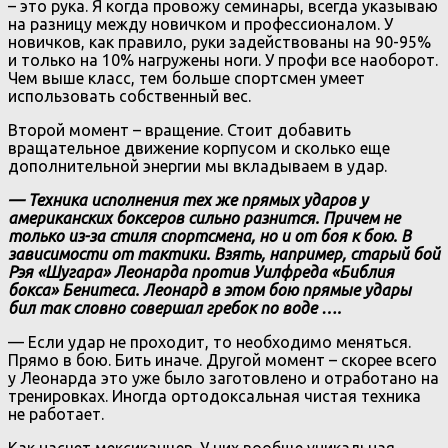
– это рука. Я когда провожу семинары, всегда указываю
на разницу между новичком и профессионалом. У
новичков, как правило, руки задействованы на 90-95%
и только на 10% нагружены ноги. У профи все наоборот.
Чем выше класс, тем больше спортсмен умеет
использовать собственный вес.
Второй момент – вращение. Стоит добавить
вращательное движение корпусом и сколько еще
дополнительной энергии мы вкладываем в удар.
— Техника исполнения тех же прямых ударов у
американских боксеров сильно разнится. Причем не
только из-за стиля спортсмена, но и от боя к бою. В
зависимости от тактики. Взять, например, старый бой
Рэя «Шугара» Леонарда против Уилфреда «Библия
бокса» Бенитеса. Леонард в этом бою прямые удары
бил так словно совершал гребок по воде ….
— Если удар не проходит, то необходимо меняться.
Прямо в бою. Бить иначе. Другой момент – скорее всего
у Леонарда это уже было заготовлено и отработано на
тренировках. Иногда ортодоксальная чистая техника
не работает.
Как насчет мексиканцев. У них вообще уникальная