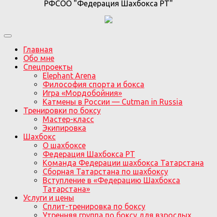
РФСОО "Федерация Шахбокса РТ"
Главная
Обо мне
Спецпроекты
Elephant Arena
Философия спорта и бокса
Игра «Мордобойния»
Катмены в России — Cutman in Russia
Тренировки по боксу
Мастер-класс
Экипировка
Шахбокс
О шахбоксе
Федерация Шахбокса РТ
Команда Федерации шахбокса Татарстана
Сборная Татарстана по шахбоксу
Вступление в «Федерацию Шахбокса
Татарстана»
Услуги и цены
Сплит-тренировка по боксу
Утренняя группа по боксу для взрослых