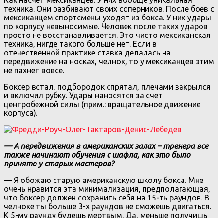
техника. Они разбивают своих соперников. После боев с
мексиканцем спортсмены уходят из бокса. У них удары
по корпусу невыносимые. Человек после таких ударов
просто не восстанавливается. Это чисто мексиканская
техника, нигде такого больше нет. Если в
отечественной практике ставка делалась на
передвижение на носках, челнок, то у мексиканцев этим
не пахнет вовсе.
Боксер встал, подбородок спрятал, плечами закрылся
и включил рубку. Удары наносятся за счет
центробежной силы (прим.: вращательное движение
корпуса).
— А передвижения в американских залах – тренера все
также начинают обучения с шафла, как это было
принято у старых мастеров?
— Я обожаю старую американскую школу бокса. Мне
очень нравится эта минимализация, предполагающая,
что боксер должен сохранить себя на 15-ть раундов. В
челноке ты больше 3-х раундов не сможешь двигаться.
К 5-му раунду будешь мертвым. Да, меньше получишь