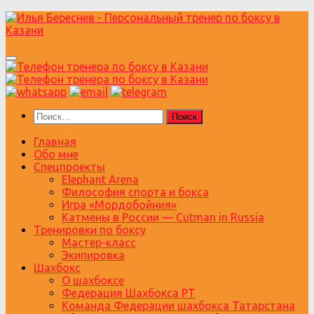
Перейти
к
содержимому
Найти:
Главная
Обо мне
Спецпроекты
Elephant Arena
Философия спорта и бокса
Игра «Мордобойния»
Катмены в России — Cutman in Russia
Тренировки по боксу
Мастер-класс
Экипировка
Шахбокс
О шахбоксе
Федерация Шахбокса РТ
Команда Федерации шахбокса Татарстана