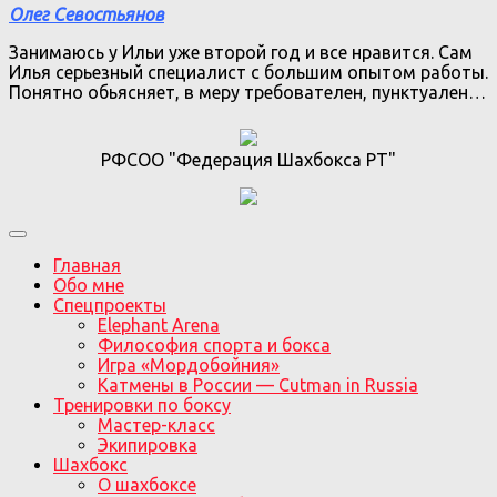
Олег Севостьянов
Занимаюсь у Ильи уже второй год и все нравится. Сам
Илья серьезный специалист с большим опытом работы.
Понятно обьясняет, в меру требователен, пунктуален…
РФСОО "Федерация Шахбокса РТ"
Главная
Обо мне
Спецпроекты
Elephant Arena
Философия спорта и бокса
Игра «Мордобойния»
Катмены в России — Cutman in Russia
Тренировки по боксу
Мастер-класс
Экипировка
Шахбокс
О шахбоксе