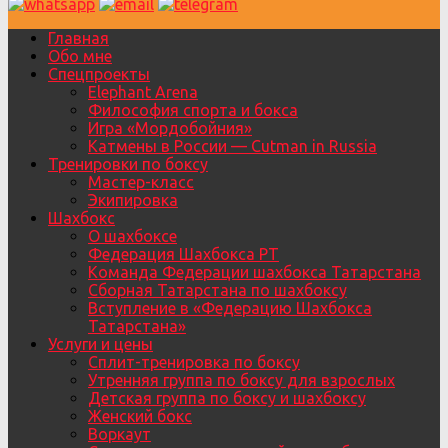
Главная
Обо мне
Спецпроекты
Elephant Arena
Философия спорта и бокса
Игра «Мордобойния»
Катмены в России — Cutman in Russia
Тренировки по боксу
Мастер-класс
Экипировка
Шахбокс
О шахбоксе
Федерация Шахбокса РТ
Команда Федерации шахбокса Татарстана
Сборная Татарстана по шахбоксу
Вступление в «Федерацию Шахбокса
Татарстана»
Услуги и цены
Сплит-тренировка по боксу
Утренняя группа по боксу для взрослых
Детская группа по боксу и шахбоксу
Женский бокс
Воркаут