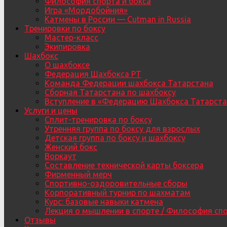
Философия спорта и бокса
Игра «Мордобойния»
Катмены в России — Cutman in Russia
Тренировки по боксу
Мастер-класс
Экипировка
Шахбокс
О шахбоксе
Федерация Шахбокса РТ
Команда Федерации шахбокса Татарстана
Сборная Татарстана по шахбоксу
Вступление в «Федерацию Шахбокса Татарста
Услуги и цены
Сплит-тренировка по боксу
Утренняя группа по боксу для взрослых
Детская группа по боксу и шахбоксу
Женский бокс
Воркаут
Составление технической карты боксера
Фирменный мерч
Спортивно-оздоровительные сборы
Корпоративный турнир по шахматам
Курс: базовые навыки катмена
Лекция о мышлении в спорте / Философия сп
Отзывы