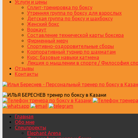
Услуги и цены
Сплит-тренировка по боксу
Утренняя группа по боксу для взрослых
Детская группа по боксу и шахбоксу
Женский бокс
Воркаут
Составление технической карты боксера
Фирменный мерч
Спортивно-оздоровительные сборы
Корпоративный турнир по шахматам
Курс: базовые навыки катмена
Лекция о мышлении в спорте / Философия сп
Отзывы
Контакты
Главная
Обо мне
Спецпроекты
Elephant Arena