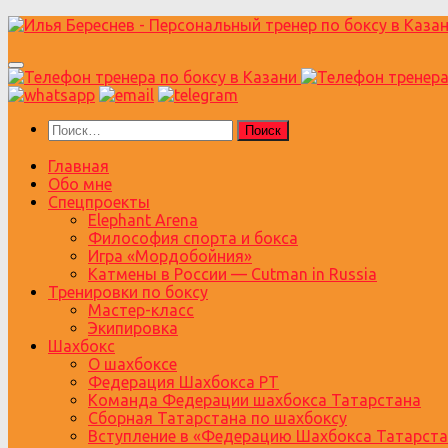
Перейти
к
содержимому
Найти:
Главная
Обо мне
Спецпроекты
Elephant Arena
Философия спорта и бокса
Игра «Мордобойния»
Катмены в России — Cutman in Russia
Тренировки по боксу
Мастер-класс
Экипировка
Шахбокс
О шахбоксе
Федерация Шахбокса РТ
Команда Федерации шахбокса Татарстана
Сборная Татарстана по шахбоксу
Вступление в «Федерацию Шахбокса Татарста