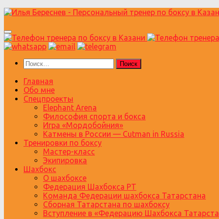
Перейти
к
содержимому
Найти:
Главная
Обо мне
Спецпроекты
Elephant Arena
Философия спорта и бокса
Игра «Мордобойния»
Катмены в России — Cutman in Russia
Тренировки по боксу
Мастер-класс
Экипировка
Шахбокс
О шахбоксе
Федерация Шахбокса РТ
Команда Федерации шахбокса Татарстана
Сборная Татарстана по шахбоксу
Вступление в «Федерацию Шахбокса Татарста