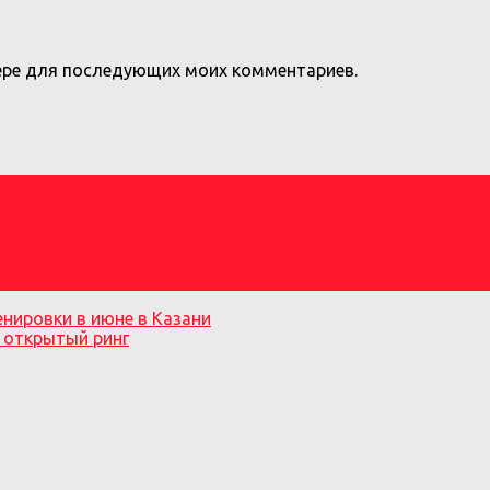
узере для последующих моих комментариев.
нировки в июне в Казани
 открытый ринг