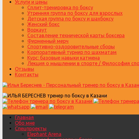
Услуги и цены
Сплит-тренировка по боксу
Утренняя группа по боксу для взрослых
Детская группа по боксу и шахбоксу
Женский бокс
Воркаут
Составление технической карты боксера
Фирменный мерч
Спортивно-оздоровительные сборы
Корпоративный турнир по шахматам
Курс: базовые навыки катмена
Лекция о мышлении в спорте / Философия сп
Отзывы
Контакты
Главная
Обо мне
Спецпроекты
Elephant Arena