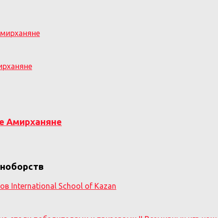
ирханяне
е Амирханяне
в
иноборств
в International School of Kazan