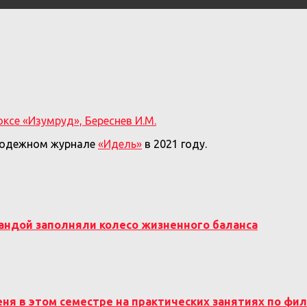
оксе «Изумруд», Береснев И.М.
олодежном журнале
«Идель»
в 2021 году.
мандой заполняли колесо жизненного баланса
еня в этом семестре на практических занятиях по фи