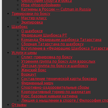
Философия спорта и бокса
Игра «Мордобойния»
Катмены в России — Cutman in Russia
Тренировки по боксу
Мастер-класс
Экипировка
Шахбокс
О шахбоксе
Федерация Шахбокса РТ
Команда Федерации шахбокса Татарстана
Сборная Татарстана по шахбоксу
Вступление в «Федерацию Шахбокса Татарста
Услуги и цены
Сплит-тренировка по боксу
Утренняя группа по боксу для взрослых
Детская группа по боксу и шахбоксу
Женский бокс
Воркаут
Составление технической карты боксера
Фирменный мерч
Спортивно-оздоровительные сборы
Корпоративный турнир по шахматам
Курс: базовые навыки катмена
Лекция о мышлении в спорте / Философия сп
Отзывы