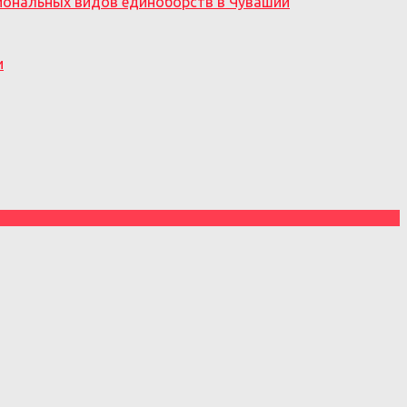
циональных видов единоборств в Чувашии
и