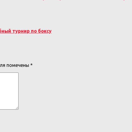
бный турнир по боксу
оля помечены
*