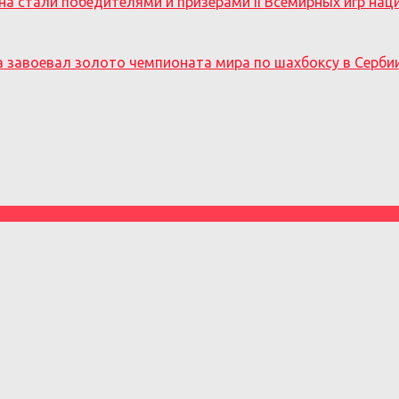
на стали победителями и призерами II Всемирных игр на
а завоевал золото чемпионата мира по шахбоксу в Серби