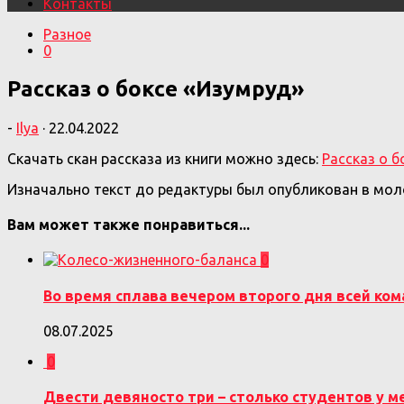
Контакты
Разное
0
Рассказ о боксе «Изумруд»
-
Ilya
·
22.04.2022
Скачать скан рассказа из книги можно здесь:
Рассказ о б
Изначально текст до редактуры был опубликован в м
Вам может также понравиться...
0
Во время сплава вечером второго дня всей ко
08.07.2025
0
Двести девяносто три – столько студентов у м