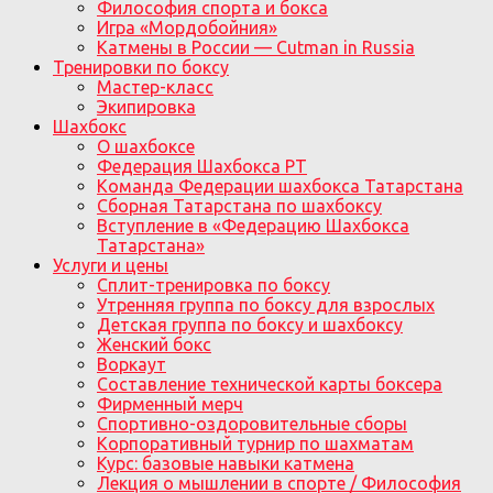
Философия спорта и бокса
Игра «Мордобойния»
Катмены в России — Cutman in Russia
Тренировки по боксу
Мастер-класс
Экипировка
Шахбокс
О шахбоксе
Федерация Шахбокса РТ
Команда Федерации шахбокса Татарстана
Сборная Татарстана по шахбоксу
Вступление в «Федерацию Шахбокса
Татарстана»
Услуги и цены
Сплит-тренировка по боксу
Утренняя группа по боксу для взрослых
Детская группа по боксу и шахбоксу
Женский бокс
Воркаут
Составление технической карты боксера
Фирменный мерч
Спортивно-оздоровительные сборы
Корпоративный турнир по шахматам
Курс: базовые навыки катмена
Лекция о мышлении в спорте / Философия