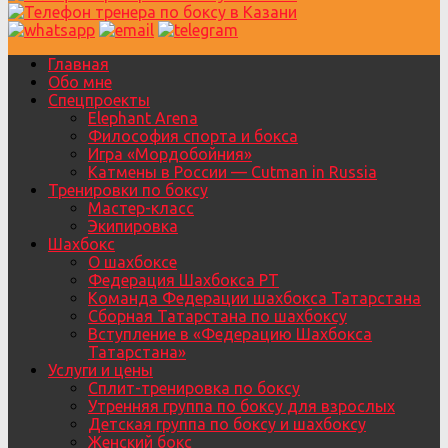
Главная
Обо мне
Спецпроекты
Elephant Arena
Философия спорта и бокса
Игра «Мордобойния»
Катмены в России — Cutman in Russia
Тренировки по боксу
Мастер-класс
Экипировка
Шахбокс
О шахбоксе
Федерация Шахбокса РТ
Команда Федерации шахбокса Татарстана
Сборная Татарстана по шахбоксу
Вступление в «Федерацию Шахбокса
Татарстана»
Услуги и цены
Сплит-тренировка по боксу
Утренняя группа по боксу для взрослых
Детская группа по боксу и шахбоксу
Женский бокс