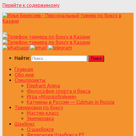
Перейти к содержимому
Найти:
Главная
Обо мне
Спецпроекты
Elephant Arena
Философия спорта и бокса
Игра «Мордобойния»
Катмены в России — Cutman in Russia
Тренировки по боксу
Мастер-класс
Экипировка
Шахбокс
О шахбоксе
Федерация Шахбокса РТ