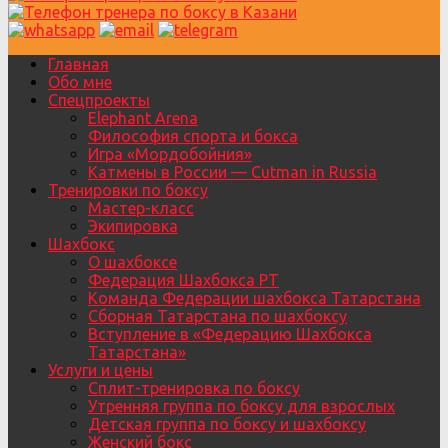
Главная
Обо мне
Спецпроекты
Elephant Arena
Философия спорта и бокса
Игра «Мордобойния»
Катмены в России — Cutman in Russia
Тренировки по боксу
Мастер-класс
Экипировка
Шахбокс
О шахбоксе
Федерация Шахбокса РТ
Команда Федерации шахбокса Татарстана
Сборная Татарстана по шахбоксу
Вступление в «Федерацию Шахбокса
Татарстана»
Услуги и цены
Сплит-тренировка по боксу
Утренняя группа по боксу для взрослых
Детская группа по боксу и шахбоксу
Женский бокс