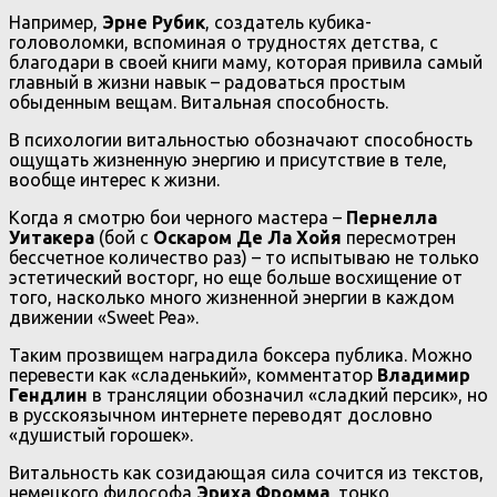
Например,
Эрне Рубик
, создатель кубика-
головоломки, вспоминая о трудностях детства, с
благодари в своей книги маму, которая привила самый
главный в жизни навык – радоваться простым
обыденным вещам. Витальная способность.
В психологии витальностью обозначают способность
ощущать жизненную энергию и присутствие в теле,
вообще интерес к жизни.
Когда я смотрю бои черного мастера –
Пернелла
Уитакера
(бой с
Оскаром Де Ла Хойя
пересмотрен
бессчетное количество раз) – то испытываю не только
эстетический восторг, но еще больше восхищение от
того, насколько много жизненной энергии в каждом
движении «Sweet Pea».
Таким прозвищем наградила боксера публика. Можно
перевести как «сладенький», комментатор
Владимир
Гендлин
в трансляции обозначил «сладкий персик», но
в русскоязычном интернете переводят дословно
«душистый горошек».
Витальность как созидающая сила сочится из текстов,
немецкого философа
Эриха Фромма
, тонко