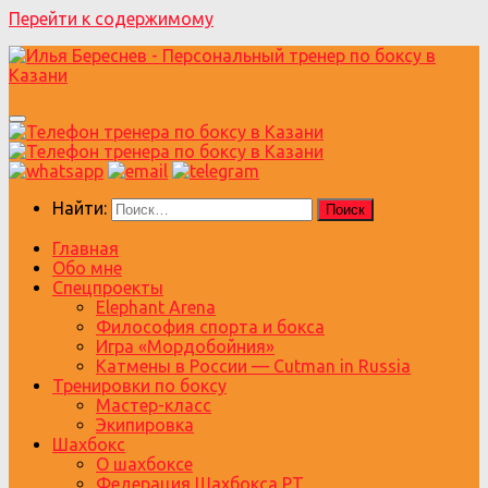
Перейти к содержимому
Найти:
Главная
Обо мне
Спецпроекты
Elephant Arena
Философия спорта и бокса
Игра «Мордобойния»
Катмены в России — Cutman in Russia
Тренировки по боксу
Мастер-класс
Экипировка
Шахбокс
О шахбоксе
Федерация Шахбокса РТ